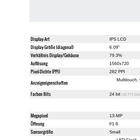
Display-Art
IPS LCD
Display-Größe (diagonal)
6.09"
Verhältnis Display/Gehäuse
79.3%
Auflösung
1560x720
Pixel-Dichte (PPI)
282 PPI
Multitouch
Anzeigeeigenschaften
Farben Bits
24 bit
(16,777,216
Megapixel
13-MP
Öffnung
f/1.8
Sensorgröße
Small
LED Flash