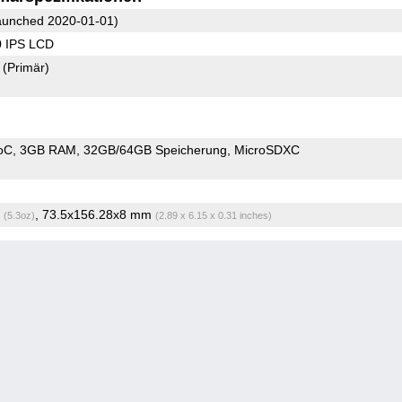
unched 2020-01-01)
0 IPS LCD
8
(Primär)
oC
3GB RAM
32GB/64GB Speicherung
MicroSDXC
g
, 73.5x156.28x8 mm
(5.3oz)
(2.89 x 6.15 x 0.31 inches)