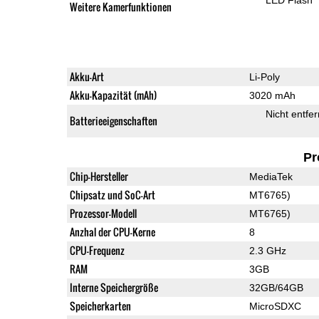
Weitere Kamerfunktionen
Akku-Art
Li-Poly
Akku-Kapazität (mAh)
3020 mAh
Nicht entfe
Batterieeigenschaften
Pr
Chip-Hersteller
MediaTek
Chipsatz und SoC-Art
MT6765)
Prozessor-Modell
MT6765)
Anzhal der CPU-Kerne
8
CPU-Frequenz
2.3 GHz
RAM
3GB
Interne Speichergröße
32GB/64GB
Speicherkarten
MicroSDXC