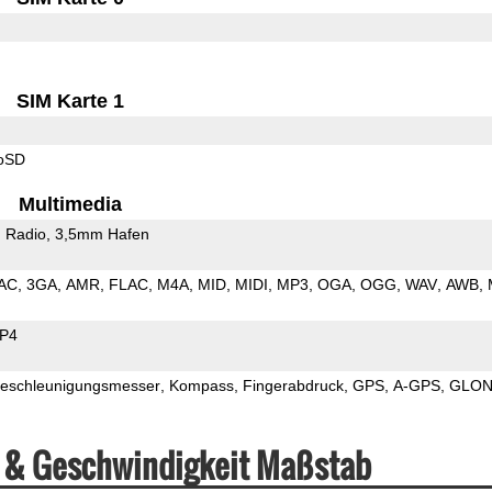
SIM Karte 1
roSD
Multimedia
 Radio
3,5mm Hafen
AC
3GA
AMR
FLAC
M4A
MID
MIDI
MP3
OGA
OGG
WAV
AWB
P4
eschleunigungsmesser
Kompass
Fingerabdruck
GPS
A-GPS
GLON
 & Geschwindigkeit Maßstab