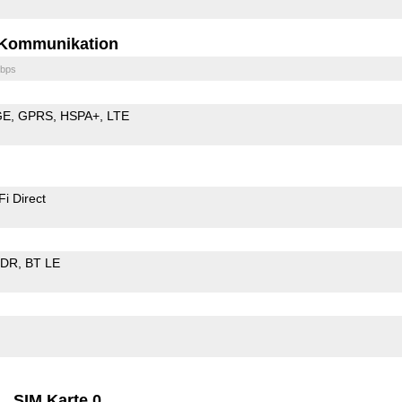
Kommunikation
bps
GE
GPRS
HSPA+
LTE
Fi Direct
EDR
BT LE
SIM Karte 0