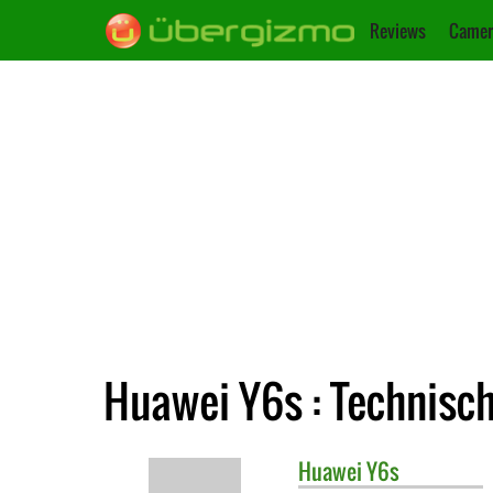
Reviews
Camer
Huawei Y6s : Technisc
Huawei
Y6s