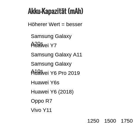
Akku-Kapazität (mAh)
Höherer Wert = besser
Samsung Galaxy
A20s
Huawei Y7
Samsung Galaxy A11
Samsung Galaxy
A10s
Huawei Y6 Pro 2019
Huawei Y6s
Huawei Y6 (2018)
Oppo R7
Vivo Y11
1250
1500
1750