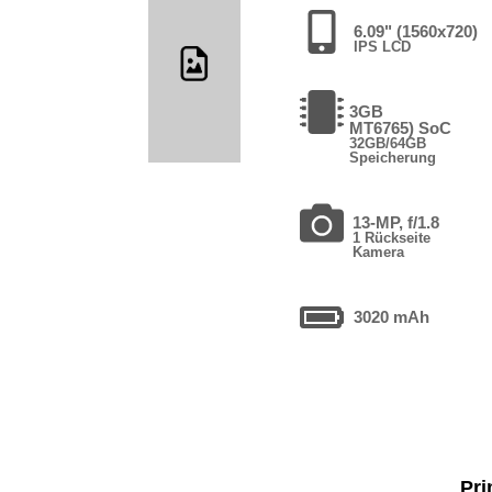
6.09" (1560x720)
IPS LCD
3GB
MT6765) SoC
32GB/64GB
Speicherung
13-MP, f/1.8
1 Rückseite
Kamera
3020 mAh
Pri