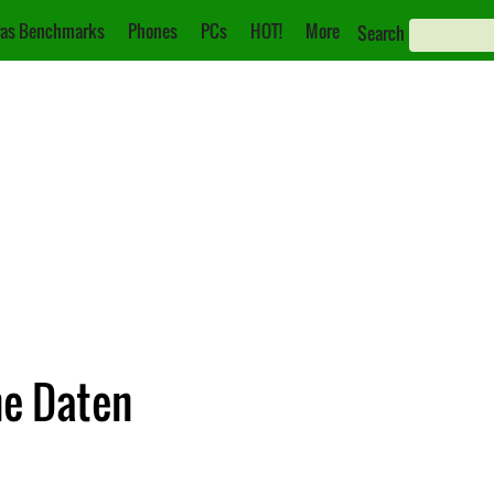
as Benchmarks
Phones
PCs
HOT!
More
Search
he Daten