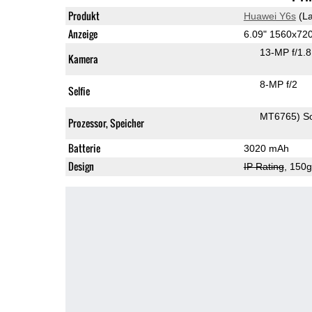
Produkt
Huawei Y6s
(La
Anzeige
6.09" 1560x72
13-MP f/1.
Kamera
8-MP f/2
Selfie
MT6765) S
Prozessor, Speicher
Batterie
3020 mAh
Design
IP Rating
, 150