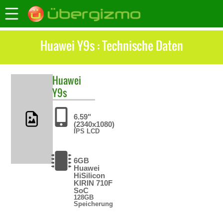
Huawei Y9s : Technische Daten
Huawei
Y9s
6.59"
(2340x1080)
IPS LCD
6GB
Huawei
HiSilicon
KIRIN 710F
SoC
128GB
Speicherung