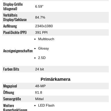
Display-Größe
6.59"
(diagonal)
Verhältnis
84.7%
Display/Gehäuse
Auflösung
2340x1080
Pixel-Dichte (PPI)
391 PPI
Multitouch
Glossy
Anzeigeeigenschaften
2.5D
Farben Bits
24 bit
Primärkamera
Megapixel
48-MP
Öffnung
f/1.8
Sensorgröße
Mittel
Weitere
LED Flash
Kamerfunktionen