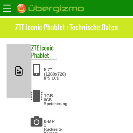
ZTE Iconic Phablet : Technische Daten
ZTE
Iconic
Phablet
5.7"
(1280x720)
IPS LCD
1GB
8GB
Speicherung
8-MP
1
Rückseite