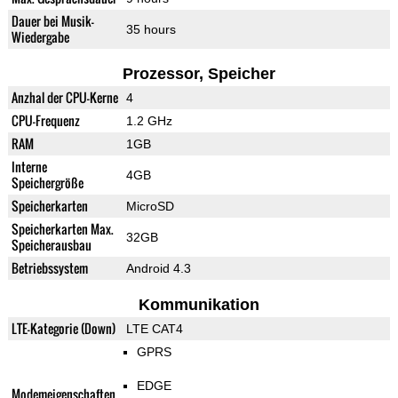
Dauer bei Musik-
35 hours
Wiedergabe
Prozessor, Speicher
Anzhal der CPU-Kerne
4
CPU-Frequenz
1.2 GHz
RAM
1GB
Interne
4GB
Speichergröße
Speicherkarten
MicroSD
Speicherkarten Max.
32GB
Speicherausbau
Betriebssystem
Android 4.3
Kommunikation
LTE-Kategorie (Down)
LTE CAT4
GPRS
EDGE
Modemeigenschaften