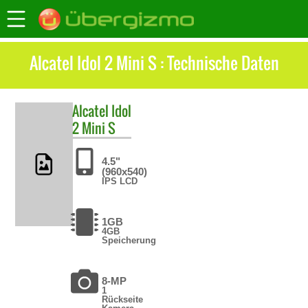
Alcatel Idol 2 Mini S : Technische Daten
Alcatel
Idol
2 Mini S
4.5"
(960x540)
IPS LCD
1GB
4GB
Speicherung
8-MP
1
Rückseite