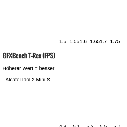
1.5
1.55
1.6
1.65
1.7
1.75
GFXBench T-Rex (FPS)
Höherer Wert = besser
Alcatel Idol 2 Mini S
4.9
5.1
5.3
5.5
5.7