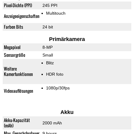
Pixel-Dichte (PPI)
245 PPI
Multitouch
Anzeigeeigenschaften
Farben Bits
24 bit
Primärkamera
Megapixel
8-MP
Sensorgröße
Small
Blitz
Weitere
Kamerfunktionen
HDR foto
1080p/30fps
Videoauflösungen
Akku
Akku-Kapazität
2000 mAh
(mAh)
Max. Gesprächsdauer
9 hours