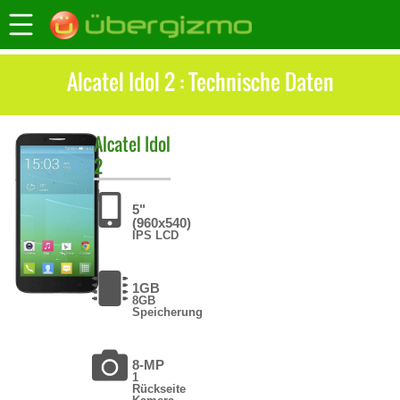
Alcatel Idol 2 : Technische Daten
Alcatel
Idol
2
5"
(960x540)
IPS LCD
1GB
8GB
Speicherung
8-MP
1
Rückseite