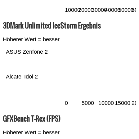
10000
20000
30000
40000
50000
60
3DMark Unlimited IceStorm Ergebnis
Höherer Wert = besser
ASUS Zenfone 2
Alcatel Idol 2
0
5000
10000
15000
20
GFXBench T-Rex (FPS)
Höherer Wert = besser