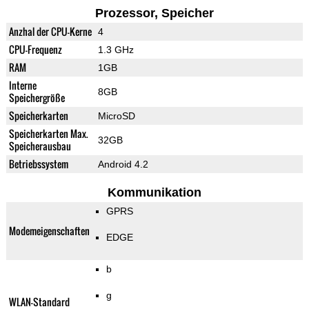
Prozessor, Speicher
Anzhal der CPU-Kerne
4
CPU-Frequenz
1.3 GHz
RAM
1GB
Interne
8GB
Speichergröße
Speicherkarten
MicroSD
Speicherkarten Max.
32GB
Speicherausbau
Betriebssystem
Android 4.2
Kommunikation
GPRS
Modemeigenschaften
EDGE
b
g
WLAN-Standard