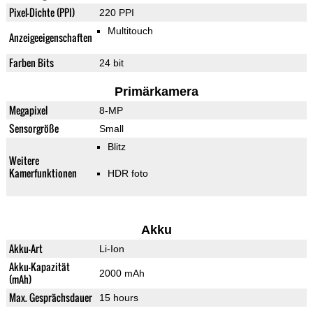
Pixel-Dichte (PPI)
220 PPI
Multitouch
Anzeigeeigenschaften
Farben Bits
24 bit
Primärkamera
Megapixel
8-MP
Sensorgröße
Small
Blitz
Weitere
Kamerfunktionen
HDR foto
Akku
Akku-Art
Li-Ion
Akku-Kapazität
2000 mAh
(mAh)
Max. Gesprächsdauer
15 hours