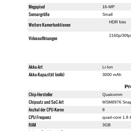
Megapixel
16-MP
Sensorgröße
Small
HDR foto
Weitere Kamerfunktionen
2160p/30fp
Videoauflösungen
Akku-Art
Li-Ion
Akku-Kapazität (mAh)
3000 mAh
Pr
Chip-Hersteller
Qualcomm
Chipsatz und SoC-Art
MSM8976 Snap
Anzhal der CPU-Kerne
8
CPU-Frequenz
quad-core 1.8 
RAM
3GB