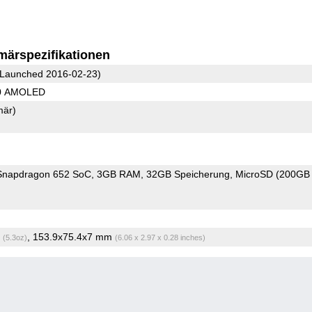
märspezifikationen
Launched 2016-02-23)
40 AMOLED
mär)
napdragon 652 SoC
3GB RAM
32GB Speicherung
MicroSD (200GB
g
, 153.9x75.4x7 mm
(5.3oz)
(6.06 x 2.97 x 0.28 inches)