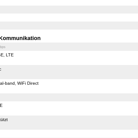
Kommunikation
bps
GE
LTE
c
al-band
WiFi Direct
LE
ützt