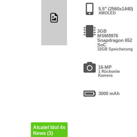
5.5" (2560x1440)
AMOLED
3GB
MSM8976
Snapdragon 652
SoC
32GB Speicherung
16-MP
1 Rückseite
Kamera
3000 mAh
Alcatel Idol 4s
News (3)