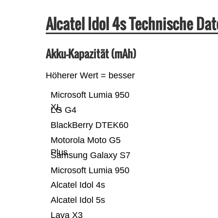
Alcatel Idol 4s Technische D
Akku-Kapazität (mAh)
Höherer Wert = besser
Microsoft Lumia 950
XL
LG G4
BlackBerry DTEK60
Motorola Moto G5
Plus
Samsung Galaxy S7
Microsoft Lumia 950
Alcatel Idol 4s
Alcatel Idol 5s
Lava X3