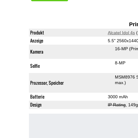
Pri
Produkt
Alcatel Idol 4s
(
Anzeige
5.5" 2560x14
16-MP
(Pri
Kamera
8-MP
Selfie
MSM8976 S
Prozessor, Speicher
max.)
Batterie
3000 mAh
Design
IP Rating
, 149