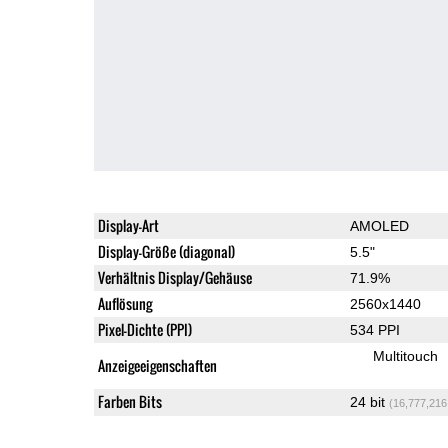
Display-Art
AMOLED
Display-Größe (diagonal)
5.5"
Verhältnis Display/Gehäuse
71.9%
Auflösung
2560x1440
Pixel-Dichte (PPI)
534 PPI
Multitouch
Anzeigeeigenschaften
Farben Bits
24 bit
(16,777,216