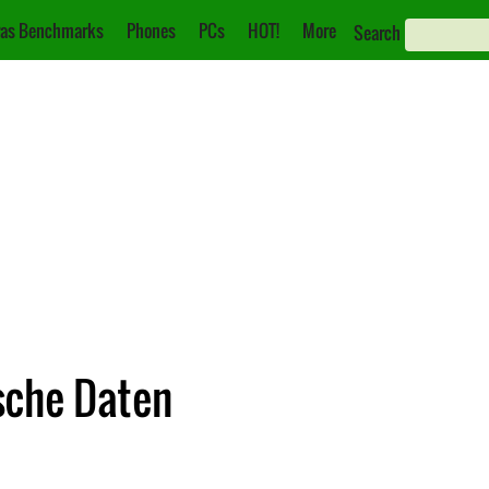
as Benchmarks
Phones
PCs
HOT!
More
Search
ische Daten