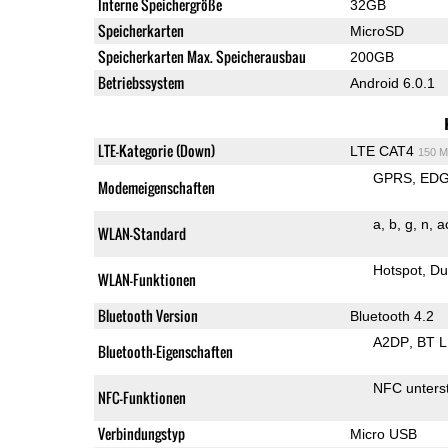
Interne Speichergröße
32GB
Speicherkarten
MicroSD
Speicherkarten Max. Speicherausbau
200GB
Betriebssystem
Android 6.0.1
LTE-Kategorie (Down)
LTE CAT4
150 M
GPRS
ED
Modemeigenschaften
a
b
g
n
a
WLAN-Standard
Hotspot
Du
WLAN-Funktionen
Bluetooth Version
Bluetooth 4.2
A2DP
BT 
Bluetooth-Eigenschaften
NFC unterst
NFC-Funktionen
Verbindungstyp
Micro USB