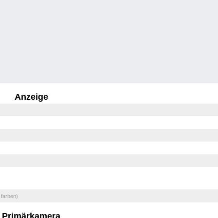
Anzeige
 farben)
Primärkamera