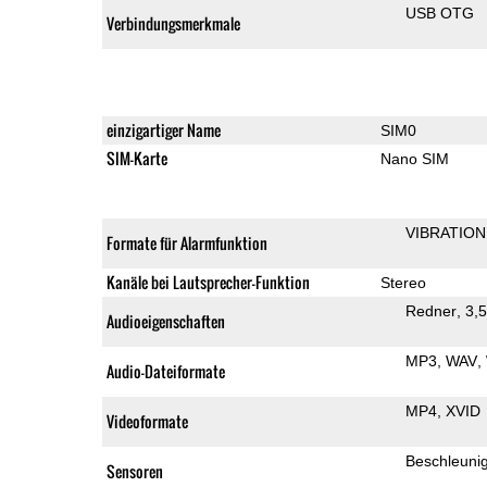
USB OTG
Verbindungsmerkmale
einzigartiger Name
SIM0
SIM-Karte
Nano SIM
VIBRATION
Formate für Alarmfunktion
Kanäle bei Lautsprecher-Funktion
Stereo
Redner
3,
Audioeigenschaften
MP3
WAV
Audio-Dateiformate
MP4
XVID
Videoformate
Beschleuni
Sensoren