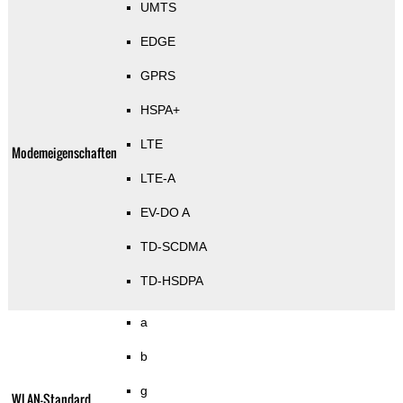
UMTS
EDGE
GPRS
HSPA+
LTE
Modemeigenschaften
LTE-A
EV-DO A
TD-SCDMA
TD-HSDPA
a
b
g
WLAN-Standard