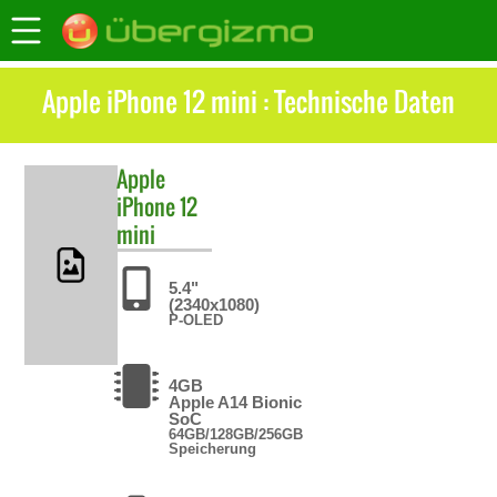
Apple iPhone 12 mini : Technische Daten
Apple
iPhone 12
mini
5.4"
(2340x1080)
P-OLED
4GB
Apple A14 Bionic
SoC
64GB/128GB/256GB
Speicherung