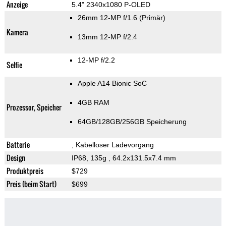
Anzeige
5.4" 2340x1080 P-OLED
26mm 12-MP f/1.6
(Primär)
Kamera
13mm 12-MP f/2.4
12-MP f/2.2
Selfie
Apple A14 Bionic SoC
4GB RAM
Prozessor, Speicher
64GB/128GB/256GB Speicherung
Batterie
, Kabelloser Ladevorgang
Design
IP68, 135g
, 64.2x131.5x7.4 mm
Produktpreis
$729
Preis (beim Start)
$699