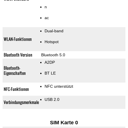
n
ac
Dual-band
WLAN-Funktionen
Hotspot
Bluetooth Version
Bluetooth 5.0
A2DP
Bluetooth-
Eigenschaften
BT LE
NFC unterstützt
NFC-Funktionen
USB 2.0
Verbindungsmerkmale
SIM Karte 0