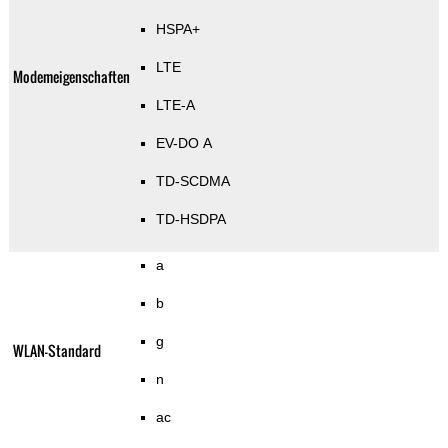
HSPA+
LTE
Modemeigenschaften
LTE-A
EV-DO A
TD-SCDMA
TD-HSDPA
a
b
g
WLAN-Standard
n
ac