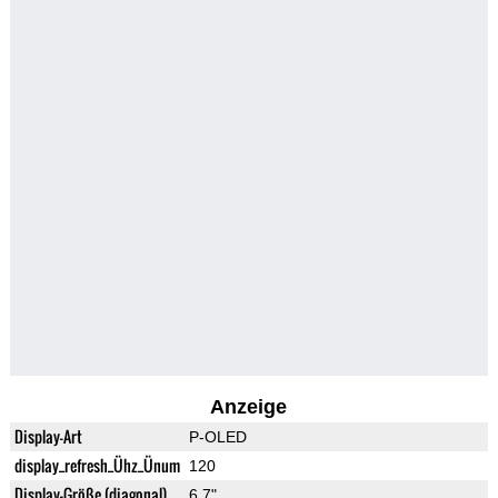
Anzeige
Display-Art
P-OLED
display_refresh_Ühz_Ünum
120
Display-Größe (diagonal)
6.7"