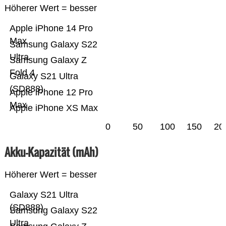
Höherer Wert = besser
Apple iPhone 14 Pro
Max
Samsung Galaxy S22
Ultra
Samsung Galaxy Z
Fold 4
Galaxy S21 Ultra
(SD888)
Apple iPhone 12 Pro
Max
Apple iPhone XS Max
0
50
100
150
20
Akku-Kapazität (mAh)
Höherer Wert = besser
Galaxy S21 Ultra
(SD888)
Samsung Galaxy S22
Ultra