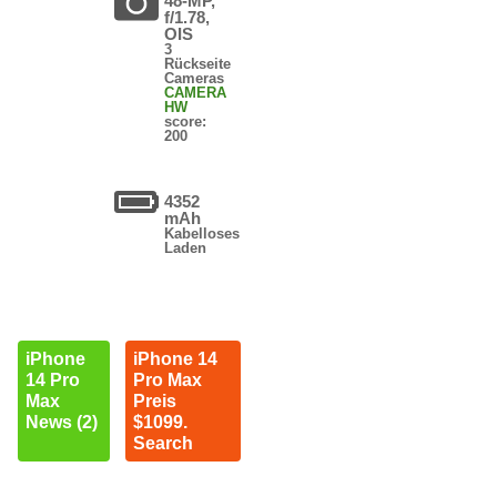
48-MP,
f/1.78,
OIS
3
Rückseite
Cameras
CAMERA
HW
score:
200
4352
mAh
Kabelloses
Laden
iPhone
iPhone 14
14 Pro
Pro Max
Max
Preis
News (2)
$1099.
Search