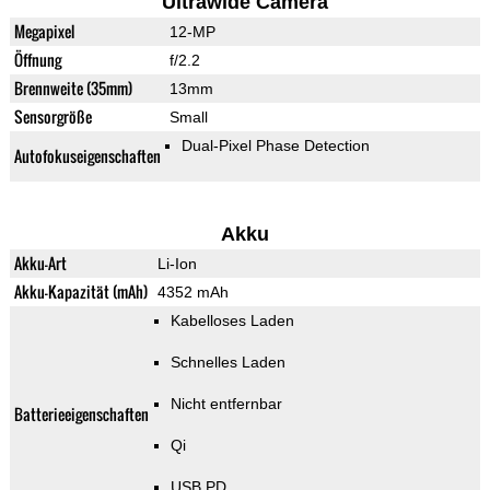
Ultrawide Camera
Megapixel
12-MP
Öffnung
f/2.2
Brennweite (35mm)
13mm
Sensorgröße
Small
Dual-Pixel Phase Detection
Autofokuseigenschaften
Akku
Akku-Art
Li-Ion
Akku-Kapazität (mAh)
4352 mAh
Kabelloses Laden
Schnelles Laden
Nicht entfernbar
Batterieeigenschaften
Qi
USB PD