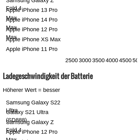
Samsung Galaxy Z
Fold 4
Apple iPhone 13 Pro
Max
Apple iPhone 14 Pro
Max
Apple iPhone 12 Pro
Max
Apple iPhone XS Max
Apple iPhone 11 Pro
2500
3000
3500
4000
4500
50
Ladegeschwindigkeit der Batterie
Höherer Wert = besser
Samsung Galaxy S22
Ultra
Galaxy S21 Ultra
(SD888)
Samsung Galaxy Z
Fold 4
Apple iPhone 12 Pro
Max