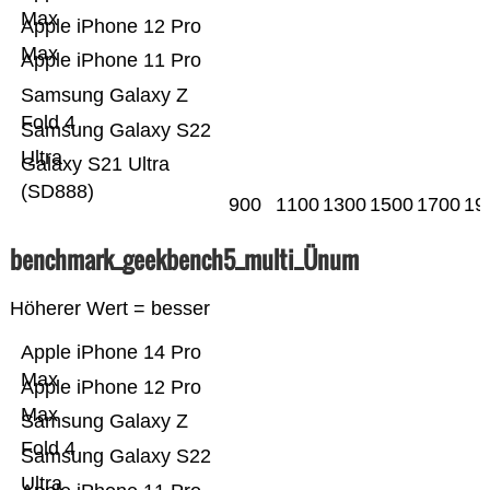
Max
Apple iPhone 12 Pro
Max
Apple iPhone 11 Pro
Samsung Galaxy Z
Fold 4
Samsung Galaxy S22
Ultra
Galaxy S21 Ultra
(SD888)
900
1100
1300
1500
1700
19
benchmark_geekbench5_multi_Ünum
Höherer Wert = besser
Apple iPhone 14 Pro
Max
Apple iPhone 12 Pro
Max
Samsung Galaxy Z
Fold 4
Samsung Galaxy S22
Ultra