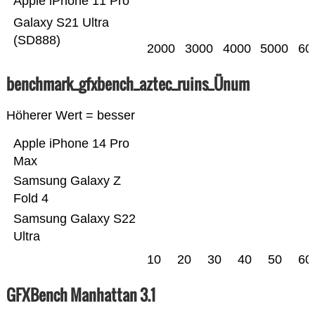
Apple iPhone 11 Pro
Galaxy S21 Ultra
(SD888)
2000
3000
4000
5000
60
benchmark_gfxbench_aztec_ruins_Ünum
Höherer Wert = besser
Apple iPhone 14 Pro
Max
Samsung Galaxy Z
Fold 4
Samsung Galaxy S22
Ultra
10
20
30
40
50
60
GFXBench Manhattan 3.1