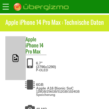
Apple iPhone 14 Pro Max : Technische Daten
Apple
iPhone 14
Pro Max
6.7"
(2796x1290)
P-OLED
6GB
Apple A16 Bionic SoC
128GB/256GB/512GB/1024GB
Speicherung