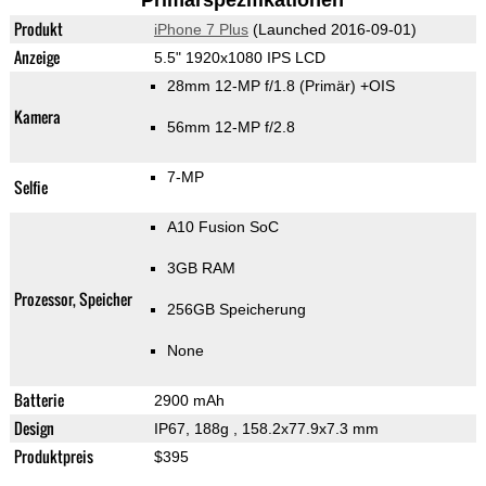
Primärspezifikationen
Produkt
iPhone 7 Plus
(Launched 2016-09-01)
Anzeige
5.5" 1920x1080 IPS LCD
28mm 12-MP f/1.8
(Primär)
+OIS
Kamera
56mm 12-MP f/2.8
7-MP
Selfie
A10 Fusion SoC
3GB RAM
Prozessor, Speicher
256GB Speicherung
None
Batterie
2900 mAh
Design
IP67, 188g
, 158.2x77.9x7.3 mm
Produktpreis
$395