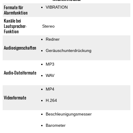
Formate für
VIBRATION
Alarmfunktion
Kanäle bei
Lautsprecher-
Stereo
Funktion
Redner
Audioeigenschaften
Geräuschunterdrückung
MP3
Audio-Dateiformate
WAV
MP4
Videoformate
H.264
Beschleunigungsmesser
Barometer