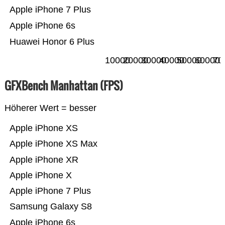
Apple iPhone 7 Plus
Apple iPhone 6s
Huawei Honor 6 Plus
10000
20000
30000
40000
50000
60000
70
GFXBench Manhattan (FPS)
Höherer Wert = besser
Apple iPhone XS
Apple iPhone XS Max
Apple iPhone XR
Apple iPhone X
Apple iPhone 7 Plus
Samsung Galaxy S8
Apple iPhone 6s