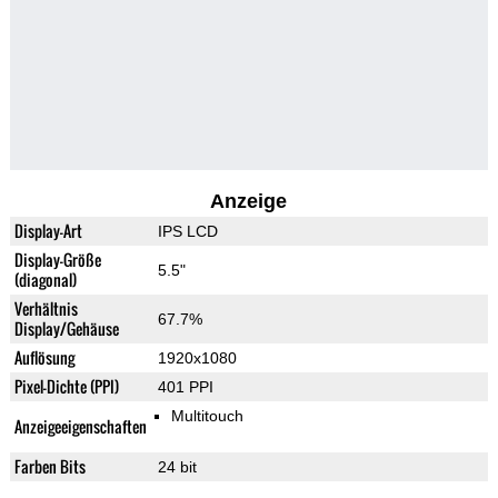
Anzeige
Display-Art
IPS LCD
Display-Größe
5.5"
(diagonal)
Verhältnis
67.7%
Display/Gehäuse
Auflösung
1920x1080
Pixel-Dichte (PPI)
401 PPI
Multitouch
Anzeigeeigenschaften
Farben Bits
24 bit