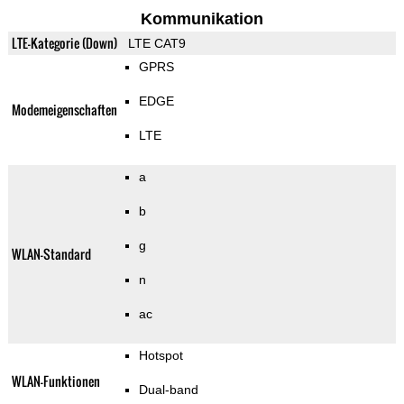
Kommunikation
LTE-Kategorie (Down)
LTE CAT9
GPRS
EDGE
Modemeigenschaften
LTE
a
b
g
WLAN-Standard
n
ac
Hotspot
WLAN-Funktionen
Dual-band