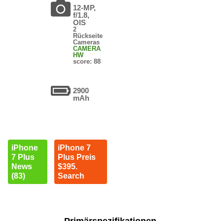
12-MP,
f/1.8,
OIS
2
Rückseite
Cameras
CAMERA
HW
score: 88
2900
mAh
iPhone
iPhone 7
7 Plus
Plus Preis
News
$395.
(83)
Search