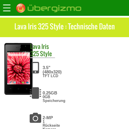
Lava Iris 325 Style : Technische Daten
Lava
Iris
325 Style
3.5"
(480x320)
TFT LCD
0.25GB
0GB
Speicherung
2-MP
1
Rückseite