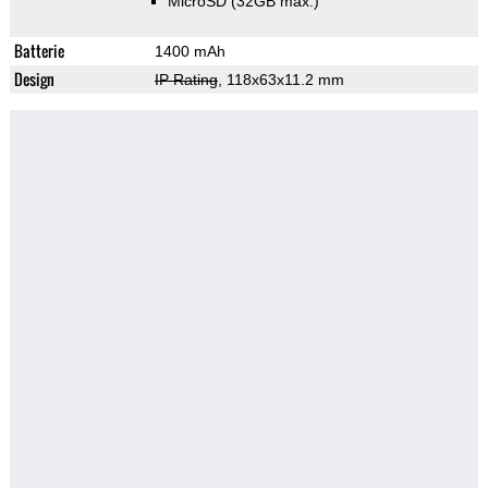
MicroSD (32GB max.)
Batterie
1400 mAh
Design
IP Rating
, 118x63x11.2 mm