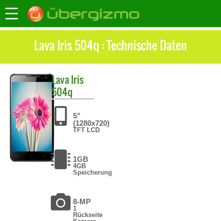
Lava Iris 504q : Technische Daten
Lava
Iris
504q
5"
(1280x720)
TFT LCD
1GB
4GB
Speicherung
8-MP
1
Rückseite