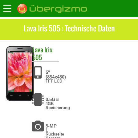
Lava Iris 505 : Technische Daten
Lava
Iris
505
5"
(854x480)
TFT LCD
0.5GB
4GB
Speicherung
5-MP
1
Rückseite