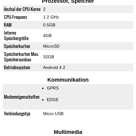
Prozessor, Speicher
Anzhal der CPU-Kerne
2
CPU-Frequenz
1.2 GHz
RAM
0.5GB
Interne
4GB
Speichergröße
Speicherkarten
MicroSD
Speicherkarten Max.
32GB
Speicherausbau
Betriebssystem
Android 4.2
Kommunikation
GPRS
Modemeigenschaften
EDGE
Verbindungstyp
Micro USB
Multimedia