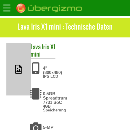
Lava Iris X1 mini : Technische Daten
Lava
Iris X1
mini
4"
(800x480)
IPS LCD
0.5GB
Spreadtrum
7731 SoC
4GB
Speicherung
5-MP