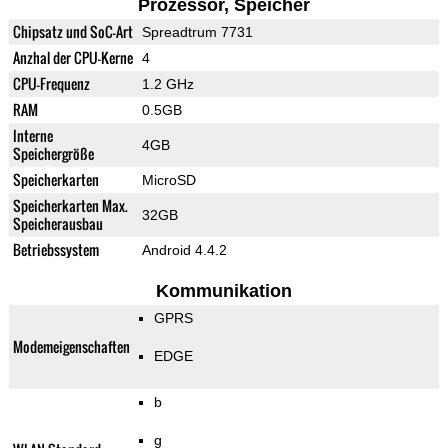
Prozessor, Speicher
Chipsatz und SoC-Art
Spreadtrum 7731
Anzhal der CPU-Kerne
4
CPU-Frequenz
1.2 GHz
RAM
0.5GB
Interne
4GB
Speichergröße
Speicherkarten
MicroSD
Speicherkarten Max.
32GB
Speicherausbau
Betriebssystem
Android 4.4.2
Kommunikation
GPRS
Modemeigenschaften
EDGE
b
g