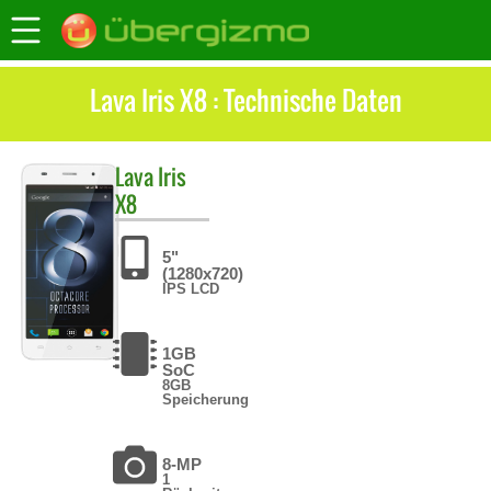
Lava Iris X8 : Technische Daten
Lava
Iris
X8
5"
(1280x720)
IPS LCD
1GB
SoC
8GB
Speicherung
8-MP
1