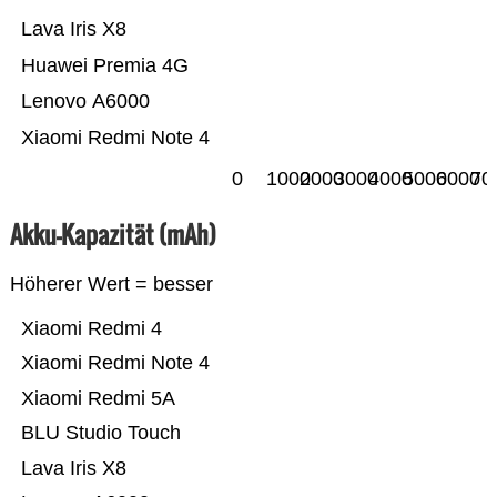
Lava Iris X8
Huawei Premia 4G
Lenovo A6000
Xiaomi Redmi Note 4
0
1000
2000
3000
4000
5000
6000
70
Akku-Kapazität (mAh)
Höherer Wert = besser
Xiaomi Redmi 4
Xiaomi Redmi Note 4
Xiaomi Redmi 5A
BLU Studio Touch
Lava Iris X8