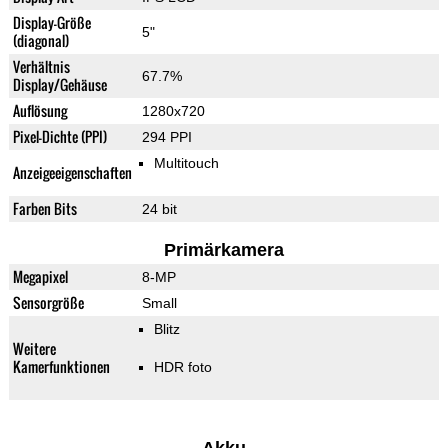
Display-Größe
5"
(diagonal)
Verhältnis
67.7%
Display/Gehäuse
Auflösung
1280x720
Pixel-Dichte (PPI)
294 PPI
Multitouch
Anzeigeeigenschaften
Farben Bits
24 bit
Primärkamera
Megapixel
8-MP
Sensorgröße
Small
Blitz
Weitere
Kamerfunktionen
HDR foto