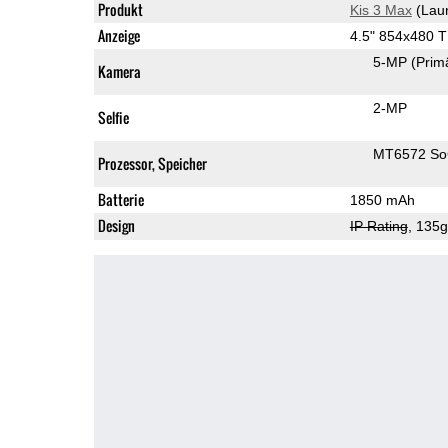
Produkt
Kis 3 Max
(Lau
Anzeige
4.5" 854x480 
5-MP
(Prim
Kamera
2-MP
Selfie
MT6572 S
Prozessor, Speicher
Batterie
1850 mAh
Design
IP Rating
, 135