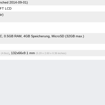
nched 2014-09-01)
TFT LCD
är)
oC
0.5GB RAM
4GB Speicherung
MicroSD (32GB max.)
g
, 132x66x9.1 mm
(4.8oz)
(5.20 x 2.60 x 0.36 inches)