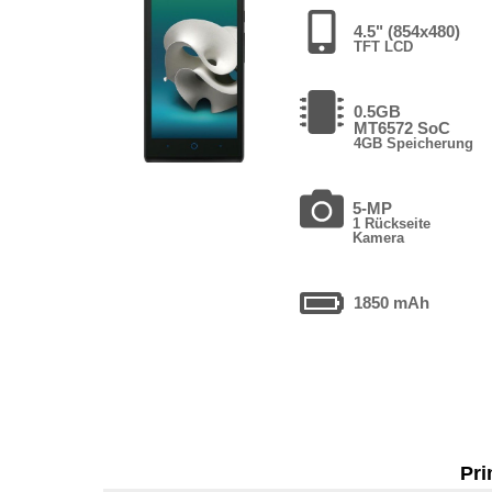
4.5" (854x480)
TFT LCD
0.5GB
MT6572 SoC
4GB Speicherung
5-MP
1 Rückseite
Kamera
1850 mAh
Pri