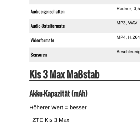
Redner
3,
Audioeigenschaften
MP3
WAV
Audio-Dateiformate
MP4
H.264
Videoformate
Beschleuni
Sensoren
Kis 3 Max Maßstab
Akku-Kapazität (mAh)
Höherer Wert = besser
ZTE Kis 3 Max