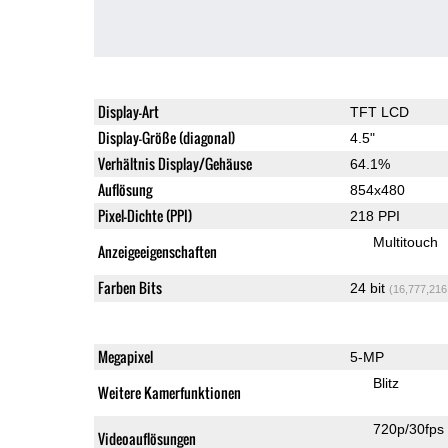
Display-Art
TFT LCD
Display-Größe (diagonal)
4.5"
Verhältnis Display/Gehäuse
64.1%
Auflösung
854x480
Pixel-Dichte (PPI)
218 PPI
Multitouch
Anzeigeeigenschaften
Farben Bits
24 bit
(16,777,216
Megapixel
5-MP
Blitz
Weitere Kamerfunktionen
720p/30fps
Videoauflösungen