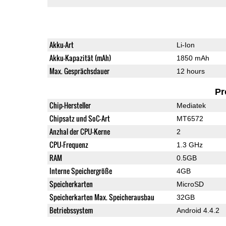
Akku-Art
Li-Ion
Akku-Kapazität (mAh)
1850 mAh
Max. Gesprächsdauer
12 hours
Pr
Chip-Hersteller
Mediatek
Chipsatz und SoC-Art
MT6572
Anzhal der CPU-Kerne
2
CPU-Frequenz
1.3 GHz
RAM
0.5GB
Interne Speichergröße
4GB
Speicherkarten
MicroSD
Speicherkarten Max. Speicherausbau
32GB
Betriebssystem
Android 4.4.2