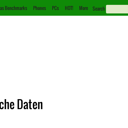
as Benchmarks
Phones
PCs
HOT!
More
Search
sche Daten