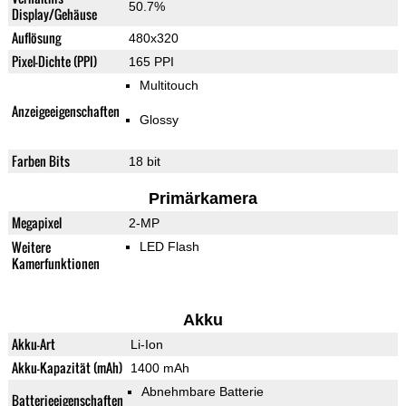
50.7%
Display/Gehäuse
Auflösung
480x320
Pixel-Dichte (PPI)
165 PPI
Multitouch
Anzeigeeigenschaften
Glossy
Farben Bits
18 bit
Primärkamera
Megapixel
2-MP
Weitere
LED Flash
Kamerfunktionen
Akku
Akku-Art
Li-Ion
Akku-Kapazität (mAh)
1400 mAh
Abnehmbare Batterie
Batterieeigenschaften