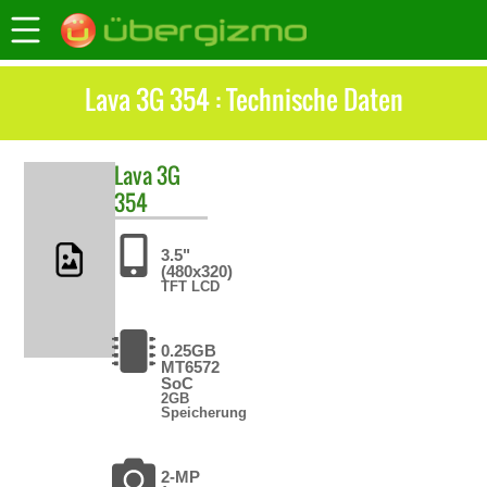
Lava 3G 354 : Technische Daten
Lava
3G
354
3.5"
(480x320)
TFT LCD
0.25GB
MT6572
SoC
2GB
Speicherung
2-MP