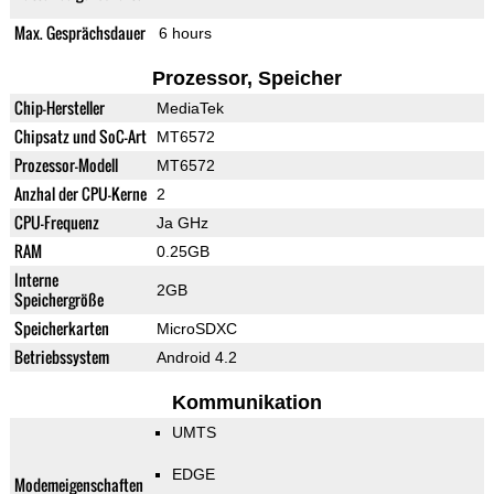
Max. Gesprächsdauer
6 hours
Prozessor, Speicher
Chip-Hersteller
MediaTek
Chipsatz und SoC-Art
MT6572
Prozessor-Modell
MT6572
Anzhal der CPU-Kerne
2
CPU-Frequenz
Ja GHz
RAM
0.25GB
Interne
2GB
Speichergröße
Speicherkarten
MicroSDXC
Betriebssystem
Android 4.2
Kommunikation
UMTS
EDGE
Modemeigenschaften