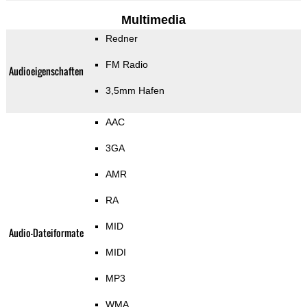
Multimedia
Redner
FM Radio
Audioeigenschaften
3,5mm Hafen
AAC
3GA
AMR
RA
MID
Audio-Dateiformate
MIDI
MP3
WMA