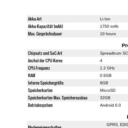
Akku-Art
Li-Ion
Akku-Kapazität (mAh)
1750 mAh
Max. Gesprächsdauer
10 hours
Pr
Chipsatz und SoC-Art
Spreadtrum S
Anzhal der CPU-Kerne
4
CPU-Frequenz
1.2 GHz
RAM
0.5GB
Interne Speichergröße
8GB
Speicherkarten
MicroSD
Speicherkarten Max. Speicherausbau
32GB
Betriebssystem
Android 6.0
GPRS
ED
Modemeigenschaften