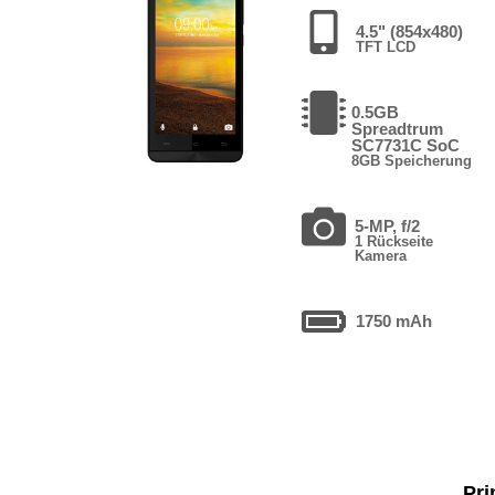
4.5" (854x480)
TFT LCD
0.5GB
Spreadtrum
SC7731C SoC
8GB Speicherung
5-MP, f/2
1 Rückseite
Kamera
1750 mAh
Pri