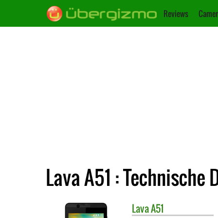
Reviews
Camer
Lava A51 : Technische 
Lava
A51