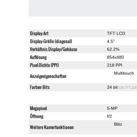
Display-Art
TFT LCD
Display-Größe (diagonal)
4.5"
Verhältnis Display/Gehäuse
62.2%
Auflösung
854x480
Pixel-Dichte (PPI)
218 PPI
Multitouch
Anzeigeeigenschaften
Farben Bits
24 bit
(16,777,216
Megapixel
5-MP
Öffnung
f/2
Blitz
Weitere Kamerfunktionen