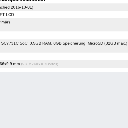
ched 2016-10-01)
TFT LCD
rimär)
m SC7731C SoC
0.5GB RAM
8GB Speicherung
MicroSD (32GB max.)
x66x9.9 mm
(5.35 x 2.60 x 0.39 inches)