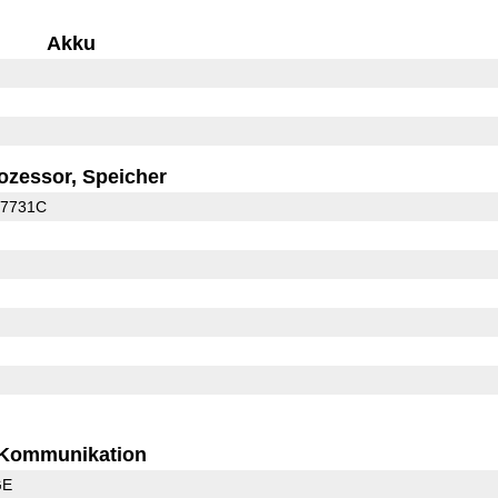
Akku
ozessor, Speicher
C7731C
Kommunikation
GE