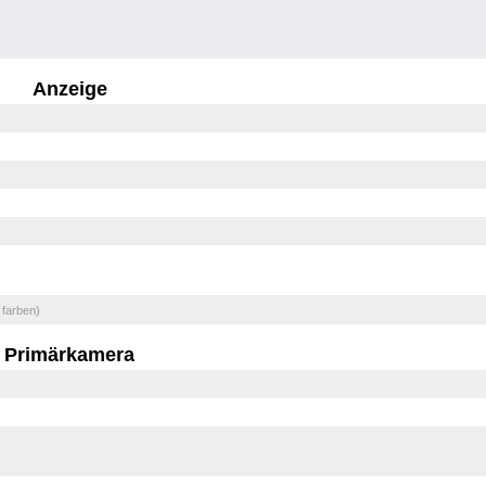
Anzeige
 farben)
Primärkamera