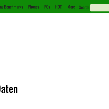
as Benchmarks
Phones
PCs
HOT!
More
Search
Daten