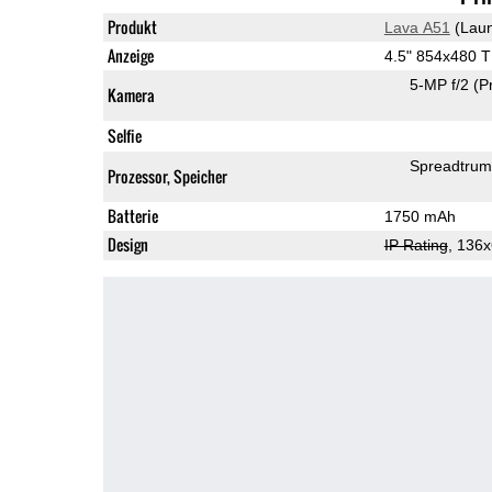
Produkt
Lava A51
(Laun
Anzeige
4.5" 854x480 
5-MP f/2
(P
Kamera
Selfie
Spreadtru
Prozessor, Speicher
Batterie
1750 mAh
Design
IP Rating
, 136