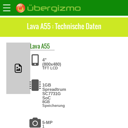
Lava A55 : Technische Daten
Lava
A55
4"
(800x480)
TFT LCD
1GB
Spreadtrum
SC7731G
SoC
8GB
Speicherung
5-MP
1