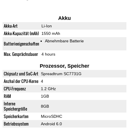
Akku
Akku-Art
Li-Ion
Akku-Kapazität (mAh)
1550 mAh
Abnehmbare Batterie
Batterieeigenschaften
Max. Gesprächsdauer
4 hours
Prozessor, Speicher
Chipsatz und SoC-Art
Spreadtrum SC7731G
Anzhal der CPU-Kerne
4
CPU-Frequenz
1.2 GHz
RAM
1GB
Interne
8GB
Speichergröße
Speicherkarten
MicroSDHC
Betriebssystem
Android 6.0