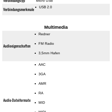
Verbindungstyp
Micro USB
USB 2.0
Verbindungsmerkmale
Multimedia
Redner
FM Radio
Audioeigenschaften
3,5mm Hafen
AAC
3GA
AMR
RA
Audio-Dateiformate
MID