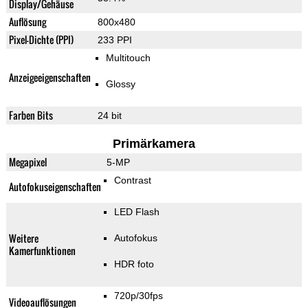
Display/Gehäuse
Auflösung
800x480
Pixel-Dichte (PPI)
233 PPI
Multitouch
Anzeigeeigenschaften
Glossy
Farben Bits
24 bit
Primärkamera
Megapixel
5-MP
Contrast
Autofokuseigenschaften
LED Flash
Weitere
Autofokus
Kamerfunktionen
HDR foto
720p/30fps
Videoauflösungen