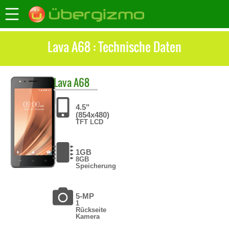
Lava A68 : Technische Daten
Lava
A68
4.5"
(854x480)
TFT LCD
1GB
8GB
Speicherung
5-MP
1
Rückseite
Kamera