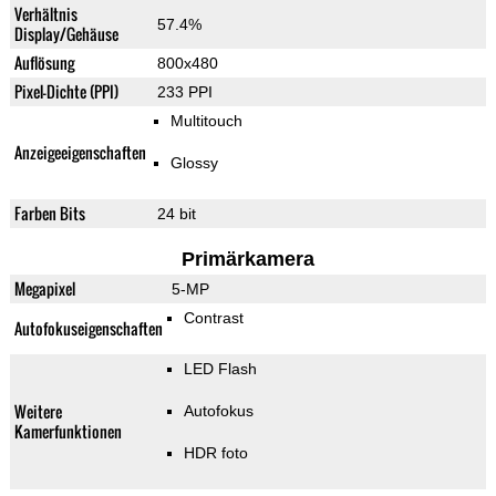
Verhältnis
57.4%
Display/Gehäuse
Auflösung
800x480
Pixel-Dichte (PPI)
233 PPI
Multitouch
Anzeigeeigenschaften
Glossy
Farben Bits
24 bit
Primärkamera
Megapixel
5-MP
Contrast
Autofokuseigenschaften
LED Flash
Weitere
Autofokus
Kamerfunktionen
HDR foto