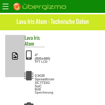
Lava Iris Atom : Technische Daten
Lava
Iris
Atom
4"
(800x480)
TFT LCD
0.5GB
Spreadtrum
SC7731G
SoC
8GB
Speicherung