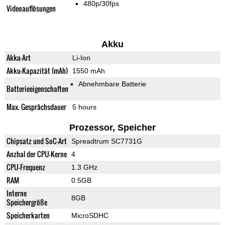
480p/30fps
Videoauflösungen
Akku
Akku-Art
Li-Ion
Akku-Kapazität (mAh)
1550 mAh
Abnehmbare Batterie
Batterieeigenschaften
Max. Gesprächsdauer
5 hours
Prozessor, Speicher
Chipsatz und SoC-Art
Spreadtrum SC7731G
Anzhal der CPU-Kerne
4
CPU-Frequenz
1.3 GHz
RAM
0.5GB
Interne
8GB
Speichergröße
Speicherkarten
MicroSDHC