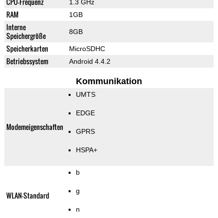
CPU-Frequenz
1.3 GHz
RAM
1GB
Interne
8GB
Speichergröße
Speicherkarten
MicroSDHC
Betriebssystem
Android 4.4.2
Kommunikation
UMTS
EDGE
Modemeigenschaften
GPRS
HSPA+
b
g
WLAN-Standard
n