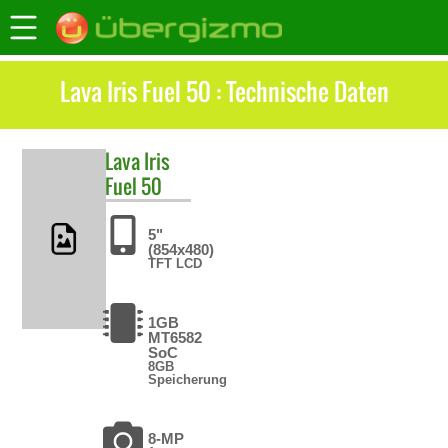
Lava Iris Fuel 50 : Technische Daten
Lava
Iris
Fuel 50
5"
(854x480)
TFT LCD
1GB
MT6582
SoC
8GB
Speicherung
8-MP