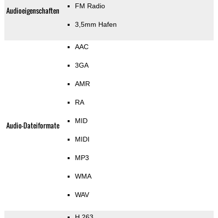
FM Radio
Audioeigenschaften
3,5mm Hafen
AAC
3GA
AMR
RA
MID
Audio-Dateiformate
MIDI
MP3
WMA
WAV
H.263