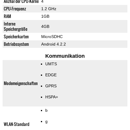
Anzhal der CPU-Kerne
4
CPU-Frequenz
1.2 GHz
RAM
1GB
Interne
4GB
Speichergröße
Speicherkarten
MicroSDHC
Betriebssystem
Android 4.2.2
Kommunikation
UMTS
EDGE
Modemeigenschaften
GPRS
HSPA+
b
g
WLAN-Standard