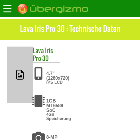
Lava Iris Pro 30 : Technische Daten
Lava
Iris
Pro 30
4.7"
(1280x720)
IPS LCD
1GB
MT6589
SoC
4GB
Speicherung
8-MP