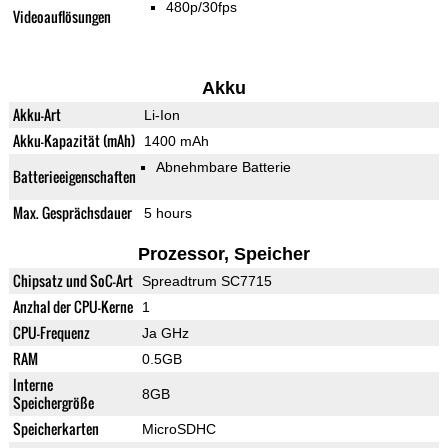
480p/30fps
Videoauflösungen
Akku
Akku-Art
Li-Ion
Akku-Kapazität (mAh)
1400 mAh
Abnehmbare Batterie
Batterieeigenschaften
Max. Gesprächsdauer
5 hours
Prozessor, Speicher
Chipsatz und SoC-Art
Spreadtrum SC7715
Anzhal der CPU-Kerne
1
CPU-Frequenz
Ja GHz
RAM
0.5GB
Interne
8GB
Speichergröße
Speicherkarten
MicroSDHC