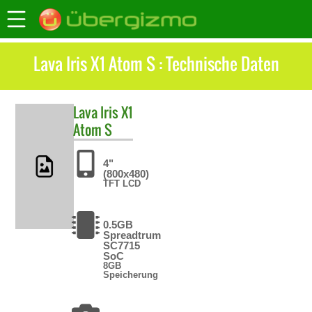
Lava Iris X1 Atom S : Technische Daten
Lava
Iris X1
Atom S
4"
(800x480)
TFT LCD
0.5GB
Spreadtrum
SC7715
SoC
8GB
Speicherung