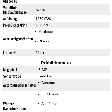
(diagonal)
Verhältnis
74.9%
Display/Gehäuse
Auflösung
1280x720
Pixel-Dichte (PPI)
267 PPI
Multitouch
Anzeigeeigenschaften
Glossy
Farben Bits
24 bit
Primärkamera
Megapixel
8-MP
Sensorgröße
Sehr klein
Contrast
Autofokuseigenschaften
LED Flash
Weitere
Autofokus
Kamerfunktionen