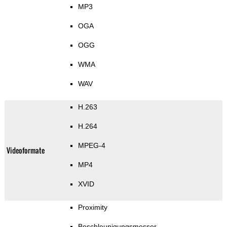
MP3
OGA
OGG
WMA
WAV
H.263
H.264
MPEG-4
Videoformate
MP4
XVID
Proximity
Beschleunigungsmesser