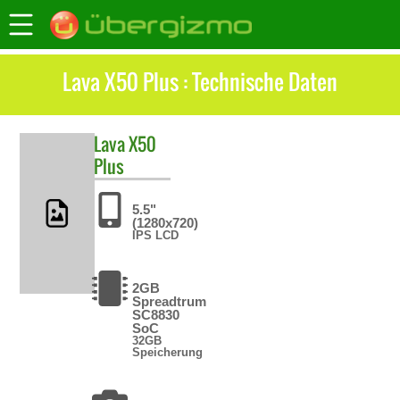
Lava X50 Plus : Technische Daten
Lava
X50
Plus
5.5"
(1280x720)
IPS LCD
2GB
Spreadtrum
SC8830
SoC
32GB
Speicherung