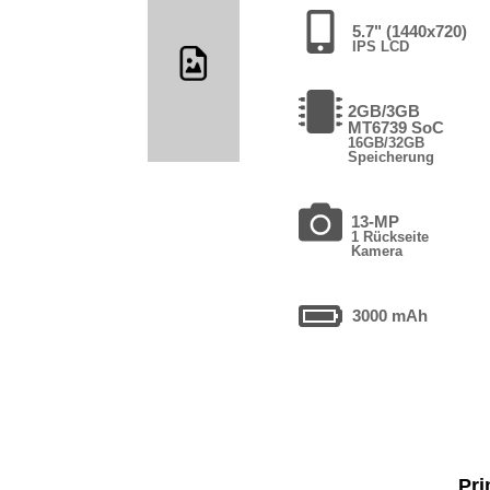
5.7" (1440x720)
IPS LCD
2GB/3GB
MT6739 SoC
16GB/32GB
Speicherung
13-MP
1 Rückseite
Kamera
3000 mAh
Pri