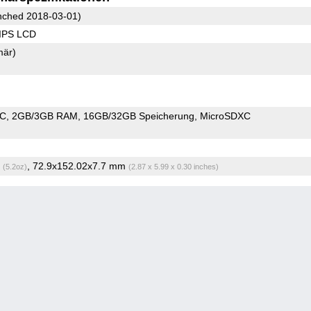
ched 2018-03-01)
 IPS LCD
mär)
oC
2GB/3GB RAM
16GB/32GB Speicherung
MicroSDXC
g
, 72.9x152.02x7.7 mm
(5.2oz)
(2.87 x 5.99 x 0.30 inches)