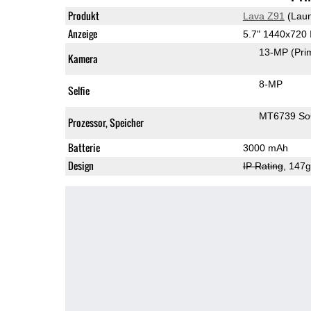
Produkt
Lava Z91
(Laun
Anzeige
5.7" 1440x720
13-MP
(Pri
Kamera
8-MP
Selfie
MT6739 S
Prozessor, Speicher
Batterie
3000 mAh
Design
IP Rating
, 147