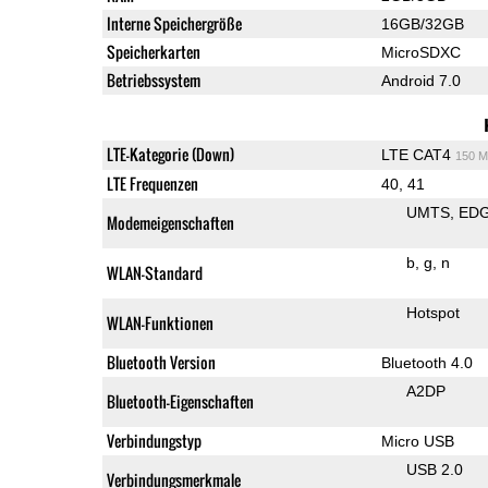
Interne Speichergröße
16GB/32GB
Speicherkarten
MicroSDXC
Betriebssystem
Android 7.0
LTE-Kategorie (Down)
LTE CAT4
150 M
LTE Frequenzen
40, 41
UMTS
ED
Modemeigenschaften
b
g
n
WLAN-Standard
Hotspot
WLAN-Funktionen
Bluetooth Version
Bluetooth 4.0
A2DP
Bluetooth-Eigenschaften
Verbindungstyp
Micro USB
USB 2.0
Verbindungsmerkmale