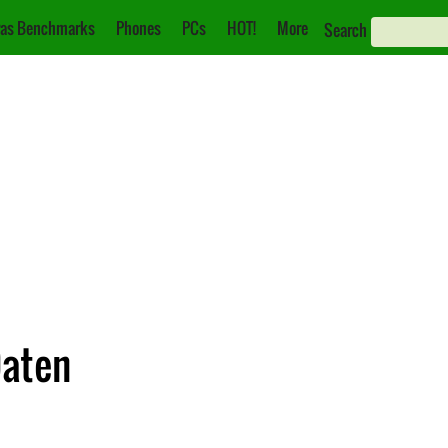
as Benchmarks
Phones
PCs
HOT!
More
Search
Daten