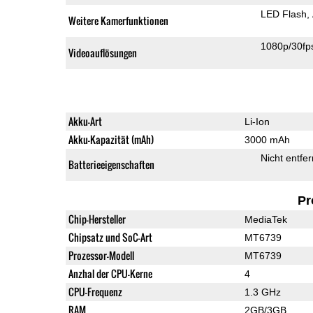
LED Flash
Weitere Kamerfunktionen
1080p/30fp
Videoauflösungen
Akku-Art
Li-Ion
Akku-Kapazität (mAh)
3000 mAh
Nicht entfe
Batterieeigenschaften
Pr
Chip-Hersteller
MediaTek
Chipsatz und SoC-Art
MT6739
Prozessor-Modell
MT6739
Anzhal der CPU-Kerne
4
CPU-Frequenz
1.3 GHz
RAM
2GB/3GB