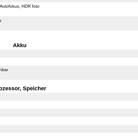
Autofokus
HDR foto
s
Akku
rnbar
ozessor, Speicher