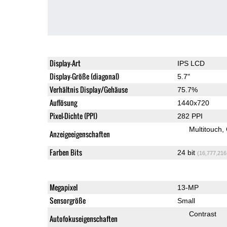
Display-Art
IPS LCD
Display-Größe (diagonal)
5.7"
Verhältnis Display/Gehäuse
75.7%
Auflösung
1440x720
Pixel-Dichte (PPI)
282 PPI
Multitouch
Anzeigeeigenschaften
Farben Bits
24 bit
(16,777,216
Megapixel
13-MP
Sensorgröße
Small
Contrast
Autofokuseigenschaften