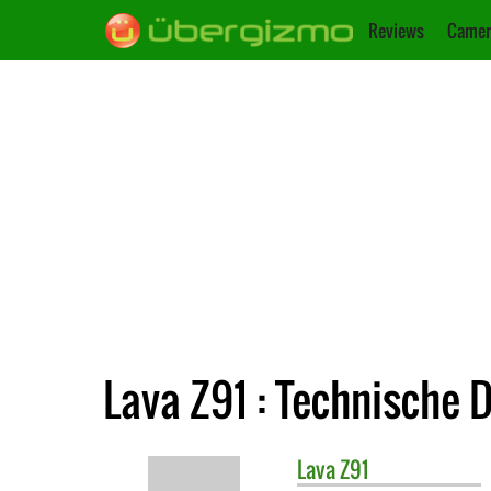
Reviews
Camer
Lava Z91 : Technische 
Lava
Z91