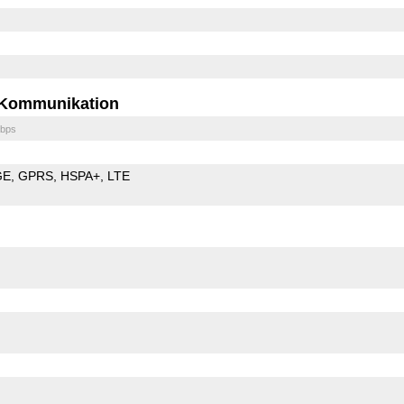
Kommunikation
bps
GE
GPRS
HSPA+
LTE