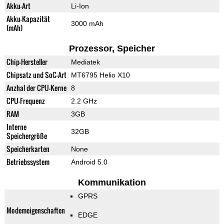
Akku-Art
Li-Ion
Akku-Kapazität
3000 mAh
(mAh)
Prozessor, Speicher
Chip-Hersteller
Mediatek
Chipsatz und SoC-Art
MT6795 Helio X10
Anzhal der CPU-Kerne
8
CPU-Frequenz
2.2 GHz
RAM
3GB
Interne
32GB
Speichergröße
Speicherkarten
None
Betriebssystem
Android 5.0
Kommunikation
GPRS
Modemeigenschaften
EDGE