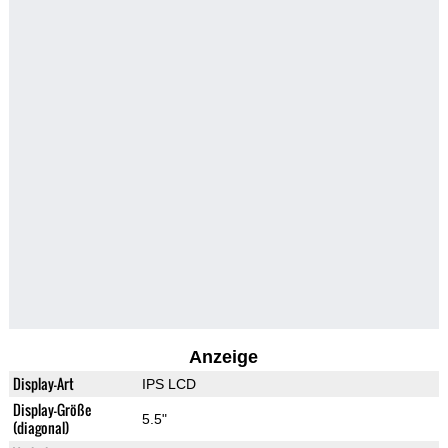
Anzeige
Display-Art
IPS LCD
Display-Größe
5.5"
(diagonal)