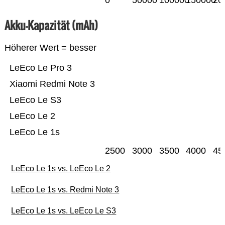
0
50000
100000
150000
20
Akku-Kapazität (mAh)
Höherer Wert = besser
LeEco Le Pro 3
Xiaomi Redmi Note 3
LeEco Le S3
LeEco Le 2
LeEco Le 1s
2500
3000
3500
4000
45
LeEco Le 1s vs. LeEco Le 2
LeEco Le 1s vs. Redmi Note 3
LeEco Le 1s vs. LeEco Le S3