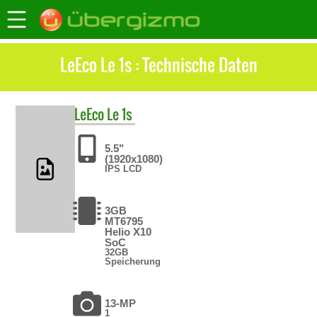
LeEco Le 1s : Technische Daten
LeEco
Le 1s
5.5"
(1920x1080)
IPS LCD
3GB
MT6795
Helio X10
SoC
32GB
Speicherung
13-MP
1