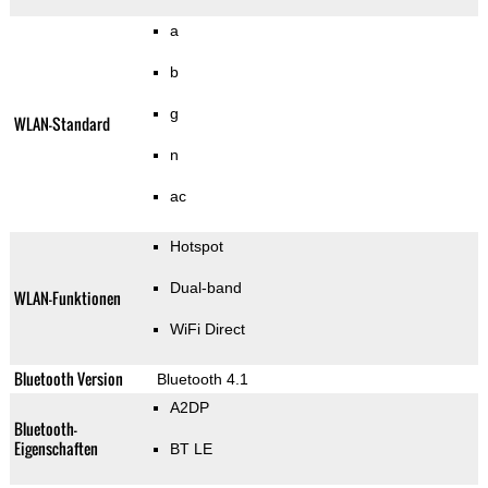
a
b
g
WLAN-Standard
n
ac
Hotspot
Dual-band
WLAN-Funktionen
WiFi Direct
Bluetooth Version
Bluetooth 4.1
A2DP
Bluetooth-
Eigenschaften
BT LE