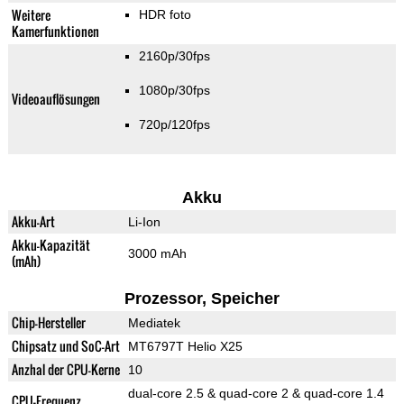
Weitere
HDR foto
Kamerfunktionen
2160p/30fps
1080p/30fps
Videoauflösungen
720p/120fps
Akku
Akku-Art
Li-Ion
Akku-Kapazität
3000 mAh
(mAh)
Prozessor, Speicher
Chip-Hersteller
Mediatek
Chipsatz und SoC-Art
MT6797T Helio X25
Anzhal der CPU-Kerne
10
dual-core 2.5 & quad-core 2 & quad-core 1.4
CPU-Frequenz