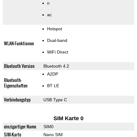
n
ac
Hotspot
Dual-band
WLAN-Funktionen
WiFi Direct
Bluetooth Version
Bluetooth 4.2
A2DP
Bluetooth-
Eigenschaften
BT LE
Verbindungstyp
USB Type C
SIM Karte 0
einzigartiger Name
SIM0
SIM-Karte
Nano SIM