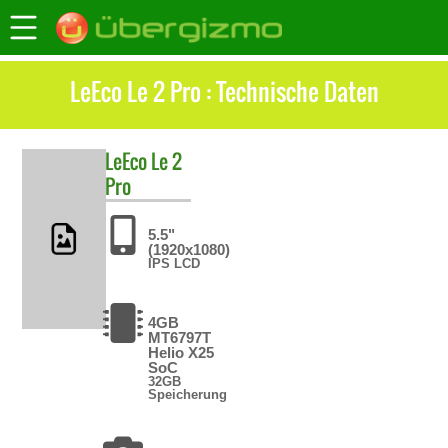
LeEco Le 2 Pro : Technische Daten
LeEco
Le 2
Pro
5.5"
(1920x1080)
IPS LCD
4GB
MT6797T
Helio X25
SoC
32GB
Speicherung