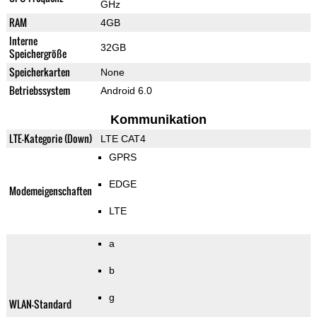
GHz
RAM
4GB
Interne
32GB
Speichergröße
Speicherkarten
None
Betriebssystem
Android 6.0
Kommunikation
LTE-Kategorie (Down)
LTE CAT4
GPRS
EDGE
Modemeigenschaften
LTE
a
b
g
WLAN-Standard