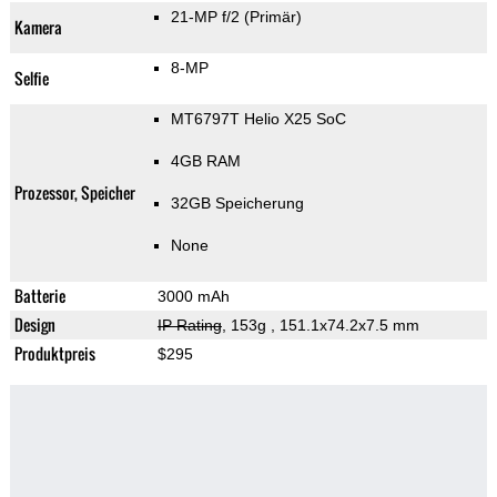
21-MP f/2
(Primär)
Kamera
8-MP
Selfie
MT6797T Helio X25 SoC
4GB RAM
Prozessor, Speicher
32GB Speicherung
None
Batterie
3000 mAh
Design
IP Rating
, 153g
, 151.1x74.2x7.5 mm
Produktpreis
$295