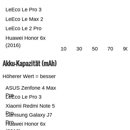
LeEco Le Pro 3
LeEco Le Max 2
LeEco Le 2 Pro
Huawei Honor 6x
(2016)
10
30
50
70
90
Akku-Kapazität (mAh)
Höherer Wert = besser
ASUS Zenfone 4 Max
Pro
LeEco Le Pro 3
Xiaomi Redmi Note 5
Pro
Samsung Galaxy J7
Pro
Huawei Honor 6x