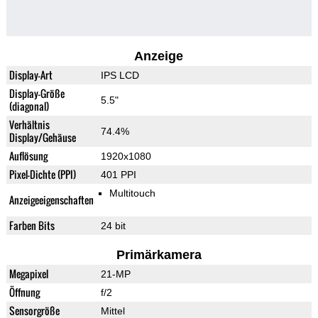
Anzeige
Display-Art
IPS LCD
Display-Größe
5.5"
(diagonal)
Verhältnis
74.4%
Display/Gehäuse
Auflösung
1920x1080
Pixel-Dichte (PPI)
401 PPI
Multitouch
Anzeigeeigenschaften
Farben Bits
24 bit
Primärkamera
Megapixel
21-MP
Öffnung
f/2
Sensorgröße
Mittel