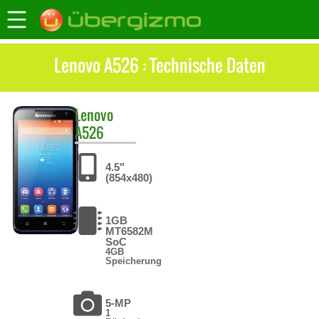
Lenovo A526 : Technische Daten
Lenovo
A526
4.5"
(854x480)
1GB
MT6582M
SoC
4GB
Speicherung
5-MP
1