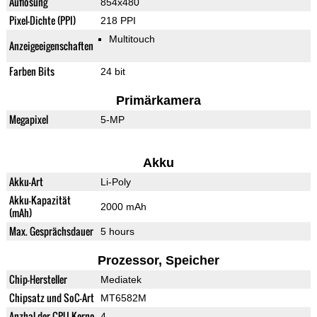
Auflösung
854x480
Pixel-Dichte (PPI)
218 PPI
Multitouch
Anzeigeeigenschaften
Farben Bits
24 bit
Primärkamera
Megapixel
5-MP
Akku
Akku-Art
Li-Poly
Akku-Kapazität
2000 mAh
(mAh)
Max. Gesprächsdauer
5 hours
Prozessor, Speicher
Chip-Hersteller
Mediatek
Chipsatz und SoC-Art
MT6582M
Anzhal der CPU-Kerne
4