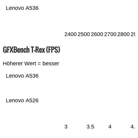
Lenovo A536
2400
2500
2600
2700
2800
29
GFXBench T-Rex (FPS)
Höherer Wert = besser
Lenovo A536
Lenovo A526
3
3.5
4
4.