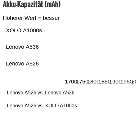
Akku-Kapazität (mAh)
Höherer Wert = besser
XOLO A1000s
Lenovo A536
Lenovo A526
1700
1750
1800
1850
1900
1950
20
Lenovo A526 vs. Lenovo A536
Lenovo A526 vs. XOLO A1000s