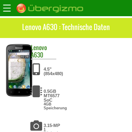
Lenovo A630 : Technische Daten
Lenovo
A630
4.5"
(854x480)
0.5GB
MT6577
SoC
4GB
Speicherung
3.15-MP
1