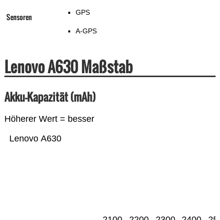
GPS
Sensoren
A-GPS
Lenovo A630 Maßstab
Akku-Kapazität (mAh)
Höherer Wert = besser
Lenovo A630
2100
2200
2300
2400
25