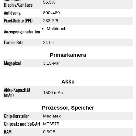
56.5%
Display/Gehäuse
Auflösung
800x480
Pixel-Dichte (PPI)
233 PPI
Multitouch
Anzeigeeigenschaften
Farben Bits
24 bit
Primärkamera
Megapixel
3.15-MP
Akku
Akku-Kapazität
1500 mAh
(mAh)
Prozessor, Speicher
Chip-Hersteller
Mediatek
Chipsatz und SoC-Art
MT6575
RAM
0.5GB