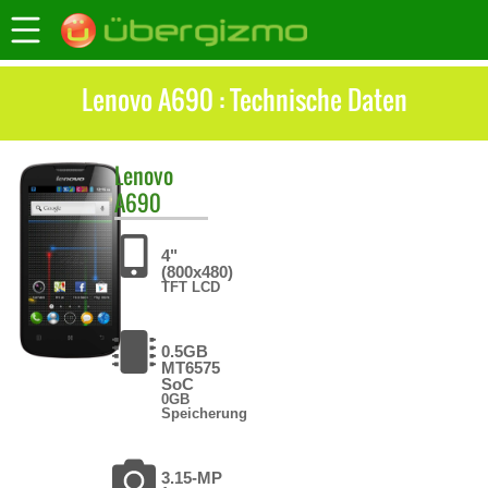
Lenovo A690 : Technische Daten
Lenovo
A690
4"
(800x480)
TFT LCD
0.5GB
MT6575
SoC
0GB
Speicherung
3.15-MP