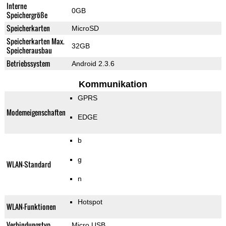
Interne
0GB
Speichergröße
Speicherkarten
MicroSD
Speicherkarten Max.
32GB
Speicherausbau
Betriebssystem
Android 2.3.6
Kommunikation
GPRS
Modemeigenschaften
EDGE
b
g
WLAN-Standard
n
Hotspot
WLAN-Funktionen
Verbindungstyp
Micro USB