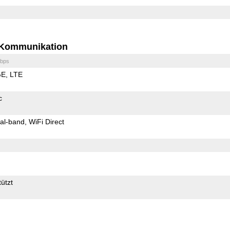
Kommunikation
bps
GE
LTE
c
al-band
WiFi Direct
ützt