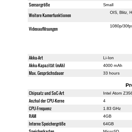
Sensorgröße
Small
OIS
Blitz
H
Weitere Kamerfunktionen
1080p/30fp
Videoauflösungen
Akku-Art
Li-Ion
Akku-Kapazität (mAh)
4000 mAh
Max. Gesprächsdauer
33 hours
Pr
Chipsatz und SoC-Art
Intel Atom Z35
Anzhal der CPU-Kerne
4
CPU-Frequenz
1.83 GHz
RAM
4GB
Interne Speichergröße
64GB
Speicherkarten
MicroSD