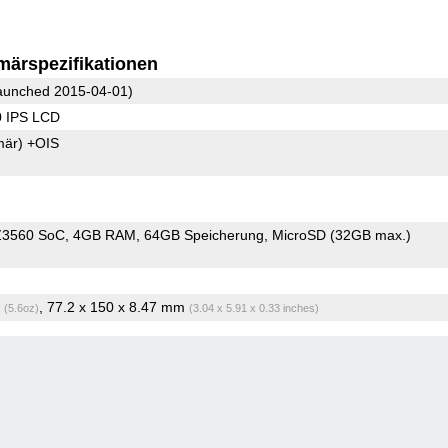
märspezifikationen
unched 2015-04-01)
0 IPS LCD
mär)
+OIS
 Z3560 SoC
4GB RAM
64GB Speicherung
MicroSD (32GB max.)
g
, 77.2 x 150 x 8.47 mm
(5.6oz)
(3.04 x 5.91 x 0.33 inches)