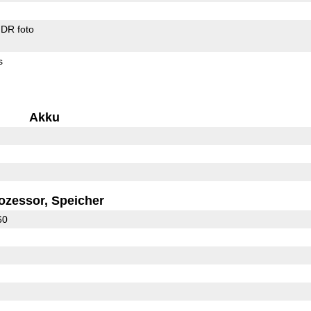
DR foto
s
Akku
ozessor, Speicher
60