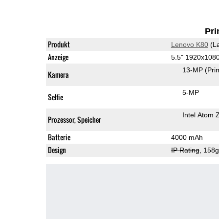
Pri
Produkt
Lenovo K80
(La
Anzeige
5.5" 1920x108
13-MP
(Pri
Kamera
5-MP
Selfie
Intel Atom
Prozessor, Speicher
Batterie
4000 mAh
Design
IP Rating
, 158