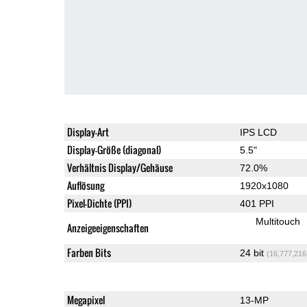
Display-Art
IPS LCD
Display-Größe (diagonal)
5.5"
Verhältnis Display/Gehäuse
72.0%
Auflösung
1920x1080
Pixel-Dichte (PPI)
401 PPI
Multitouch
Anzeigeeigenschaften
Farben Bits
24 bit
(16,777,216
Megapixel
13-MP