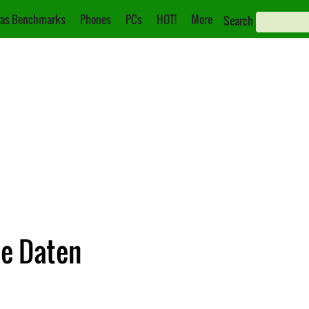
as Benchmarks
Phones
PCs
HOT!
More
Search
he Daten