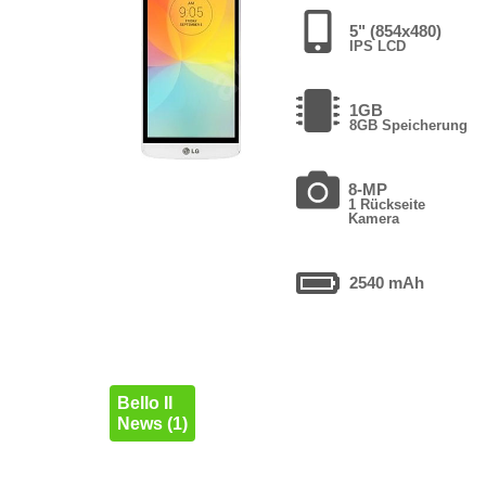
5" (854x480)
IPS LCD
1GB
8GB Speicherung
8-MP
1 Rückseite
Kamera
2540 mAh
Bello II
News (1)