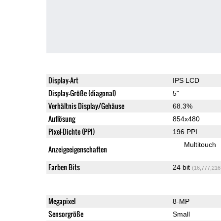
Display-Art
IPS LCD
Display-Größe (diagonal)
5"
Verhältnis Display/Gehäuse
68.3%
Auflösung
854x480
Pixel-Dichte (PPI)
196 PPI
Multitouch
Anzeigeeigenschaften
Farben Bits
24 bit
(16,777,216
Megapixel
8-MP
Sensorgröße
Small