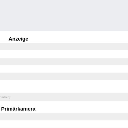
Anzeige
 farben)
Primärkamera