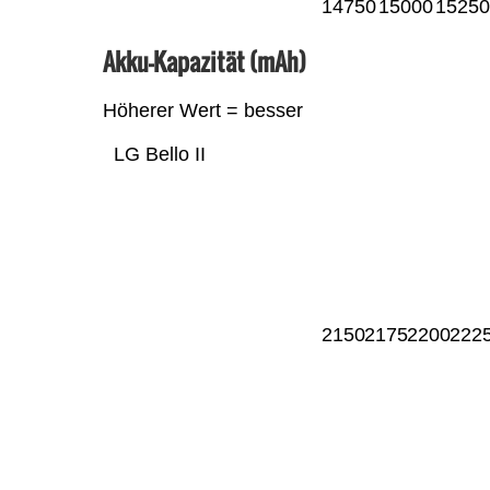
14750
15000
15250
Akku-Kapazität (mAh)
Höherer Wert = besser
LG Bello II
2150
2175
2200
222