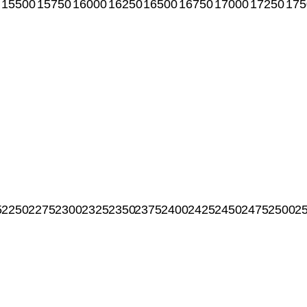
15500
15750
16000
16250
16500
16750
17000
17250
175
5
2250
2275
2300
2325
2350
2375
2400
2425
2450
2475
2500
2