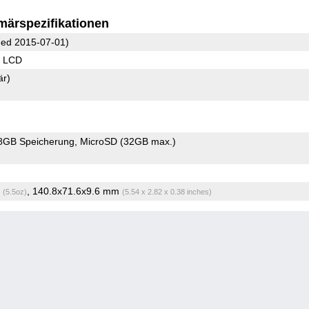
märspezifikationen
ed 2015-07-01)
S LCD
är)
8GB Speicherung
MicroSD (32GB max.)
g
, 140.8x71.6x9.6 mm
(5.5oz)
(5.54 x 2.82 x 0.38 inches)