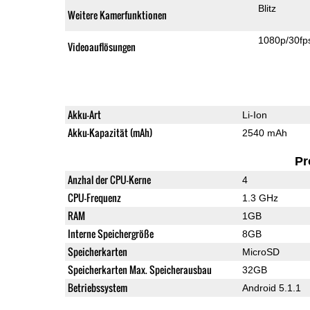
Blitz
Weitere Kamerfunktionen
1080p/30fp
Videoauflösungen
Akku-Art
Li-Ion
Akku-Kapazität (mAh)
2540 mAh
Pr
Anzhal der CPU-Kerne
4
CPU-Frequenz
1.3 GHz
RAM
1GB
Interne Speichergröße
8GB
Speicherkarten
MicroSD
Speicherkarten Max. Speicherausbau
32GB
Betriebssystem
Android 5.1.1