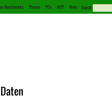
as Benchmarks
Phones
PCs
HOT!
More
Search
e Daten