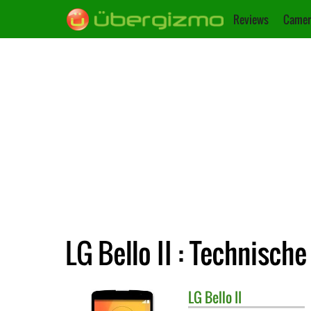
Reviews
Camer
LG Bello II : Technisch
LG
Bello II