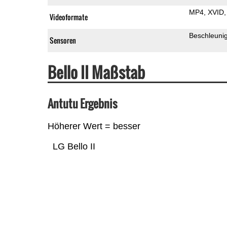
MP4
XVID
Videoformate
Beschleuni
Sensoren
Bello II Maßstab
Antutu Ergebnis
Höherer Wert = besser
LG Bello II