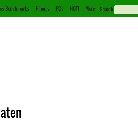
as Benchmarks
Phones
PCs
HOT!
More
Search
Daten