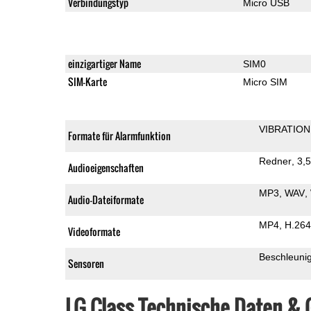
Verbindungstyp
Micro USB
einzigartiger Name
SIM0
SIM-Karte
Micro SIM
VIBRATION
Formate für Alarmfunktion
Redner
3,
Audioeigenschaften
MP3
WAV
Audio-Dateiformate
MP4
H.264
Videoformate
Beschleuni
Sensoren
LG Class Technische Daten &