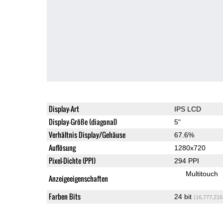
Display-Art
IPS LCD
Display-Größe (diagonal)
5"
Verhältnis Display/Gehäuse
67.6%
Auflösung
1280x720
Pixel-Dichte (PPI)
294 PPI
Multitouch
Anzeigeeigenschaften
Farben Bits
24 bit
(16,777,216