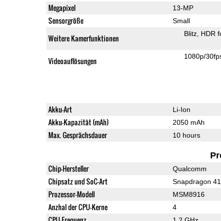
Megapixel
13-MP
Sensorgröße
Small
Blitz
HDR f
Weitere Kamerfunktionen
1080p/30fp
Videoauflösungen
Akku-Art
Li-Ion
Akku-Kapazität (mAh)
2050 mAh
Max. Gesprächsdauer
10 hours
Pr
Chip-Hersteller
Qualcomm
Chipsatz und SoC-Art
Snapdragon 4
Prozessor-Modell
MSM8916
Anzhal der CPU-Kerne
4
CPU-Frequenz
1.2 GHz