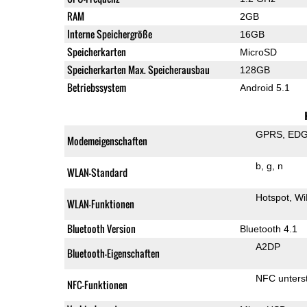
RAM
2GB
Interne Speichergröße
16GB
Speicherkarten
MicroSD
Speicherkarten Max. Speicherausbau
128GB
Betriebssystem
Android 5.1
GPRS
ED
Modemeigenschaften
b
g
n
WLAN-Standard
Hotspot
Wi
WLAN-Funktionen
Bluetooth Version
Bluetooth 4.1
A2DP
Bluetooth-Eigenschaften
NFC unterst
NFC-Funktionen