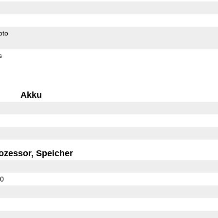
oto
s
Akku
ozessor, Speicher
10