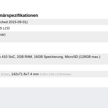
märspezifikationen
ched 2015-09-01)
PS LCD
mär)
n 410 SoC
2GB RAM
16GB Speicherung
MicroSD (128GB max.)
g
, 142x71.8x7.4 mm
(5.2oz)
(5.59 x 2.83 x 0.29 inches)