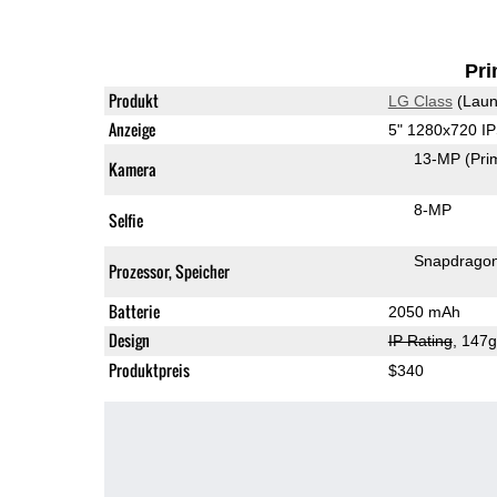
Pri
Produkt
LG Class
(Laun
Anzeige
5" 1280x720 I
13-MP
(Pri
Kamera
8-MP
Selfie
Snapdrago
Prozessor, Speicher
Batterie
2050 mAh
Design
IP Rating
, 147
Produktpreis
$340