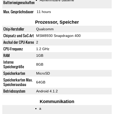
Abnehmbare Batterie
Batterieeigenschaften
Max. Gesprächsdauer
11 hours
Prozessor, Speicher
Chip-Hersteller
Qualcomm
Chipsatz und SoC-Art
MSM8930 Snapdragon 400
Anzhal der CPU-Kerne
2
CPU-Frequenz
1.2 GHz
RAM
1GB
Interne
8GB
Speichergröße
Speicherkarten
MicroSD
Speicherkarten Max.
64GB
Speicherausbau
Betriebssystem
Android 4.1.2
Kommunikation
a