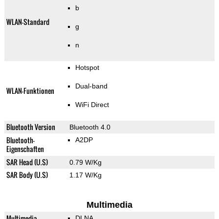
b
WLAN-Standard
g
n
Hotspot
Dual-band
WLAN-Funktionen
WiFi Direct
Bluetooth Version
Bluetooth 4.0
Bluetooth-
A2DP
Eigenschaften
SAR Head (U.S)
0.79 W/Kg
SAR Body (U.S)
1.17 W/Kg
Multimedia
Multimedia-
DLNA