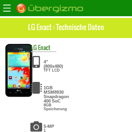
LG Enact : Technische Daten
LG
Enact
4"
(800x480)
TFT LCD
1GB
MSM8930
Snapdragon
400 SoC
8GB
Speicherung
5-MP
1