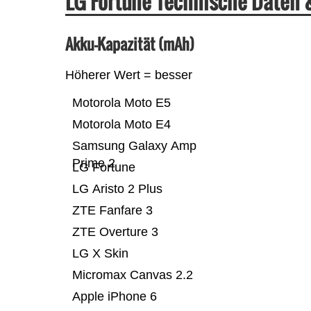
LG Fortune Technische Daten
Akku-Kapazität (mAh)
Höherer Wert = besser
Motorola Moto E5
Motorola Moto E4
Samsung Galaxy Amp
Prime 2
LG Fortune
LG Aristo 2 Plus
ZTE Fanfare 3
ZTE Overture 3
LG X Skin
Micromax Canvas 2.2
Apple iPhone 6