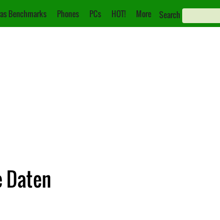
as Benchmarks
Phones
PCs
HOT!
More
Search
e Daten