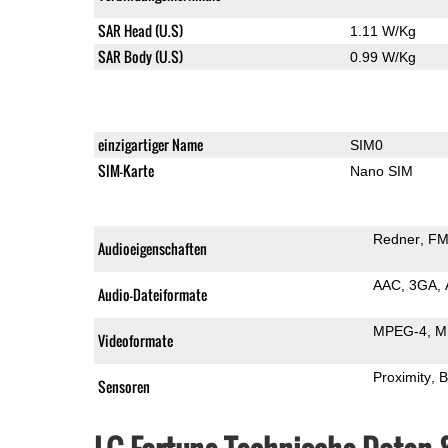
SAR Head (U.S)
1.11 W/Kg
SAR Body (U.S)
0.99 W/Kg
einzigartiger Name
SIM0
SIM-Karte
Nano SIM
Redner
FM
Audioeigenschaften
AAC
3GA
Audio-Dateiformate
MPEG-4
M
Videoformate
Proximity
B
Sensoren