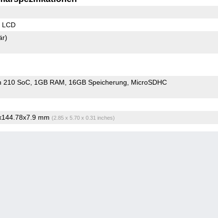
S LCD
är)
n 210 SoC
1GB RAM
16GB Speicherung
MicroSDHC
4x144.78x7.9 mm
(2.85 x 5.70 x 0.31 inches)