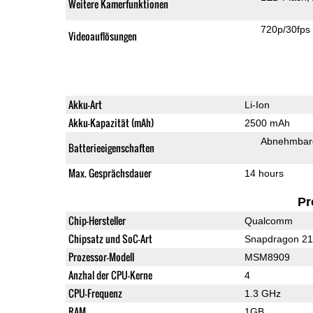
Weitere Kamerfunktionen
720p/30fps
Videoauflösungen
Akku-Art
Li-Ion
Akku-Kapazität (mAh)
2500 mAh
Abnehmbare
Batterieeigenschaften
Max. Gesprächsdauer
14 hours
Pr
Chip-Hersteller
Qualcomm
Chipsatz und SoC-Art
Snapdragon 2
Prozessor-Modell
MSM8909
Anzhal der CPU-Kerne
4
CPU-Frequenz
1.3 GHz
RAM
1GB