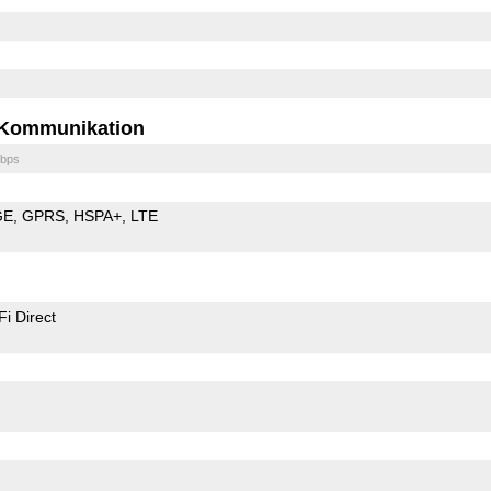
Kommunikation
bps
GE
GPRS
HSPA+
LTE
Fi Direct