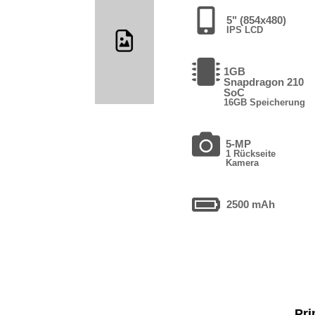
5" (854x480)
IPS LCD
1GB
Snapdragon 210
SoC
16GB Speicherung
5-MP
1 Rückseite
Kamera
2500 mAh
Pri