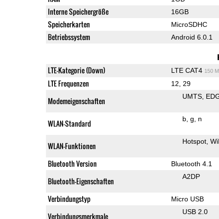
Interne Speichergröße
16GB
Speicherkarten
MicroSDHC
Betriebssystem
Android 6.0.1
LTE-Kategorie (Down)
LTE CAT4
150 M
LTE Frequenzen
12, 29
UMTS
ED
Modemeigenschaften
b
g
n
WLAN-Standard
Hotspot
Wi
WLAN-Funktionen
Bluetooth Version
Bluetooth 4.1
A2DP
Bluetooth-Eigenschaften
Verbindungstyp
Micro USB
USB 2.0
Verbindungsmerkmale