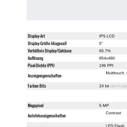
Display-Art
IPS LCD
Display-Größe (diagonal)
5"
Verhältnis Display/Gehäuse
65.7%
Auflösung
854x480
Pixel-Dichte (PPI)
196 PPI
Multitouch
Anzeigeeigenschaften
Farben Bits
24 bit
(16,777,216
Megapixel
5-MP
Contrast
Autofokuseigenschaften
LED Flash