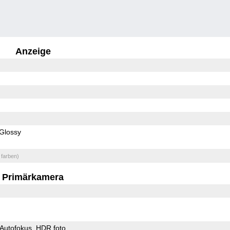
Anzeige
Glossy
 farben)
Primärkamera
Autofokus
HDR foto