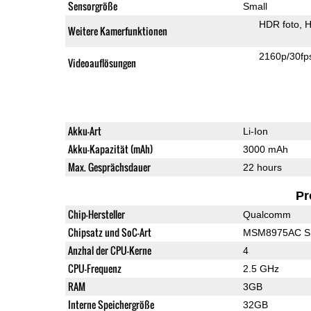
Sensorgröße
Small
HDR foto
H
Weitere Kamerfunktionen
2160p/30fp
Videoauflösungen
Akku-Art
Li-Ion
Akku-Kapazität (mAh)
3000 mAh
Max. Gesprächsdauer
22 hours
Pr
Chip-Hersteller
Qualcomm
Chipsatz und SoC-Art
MSM8975AC Sn
Anzhal der CPU-Kerne
4
CPU-Frequenz
2.5 GHz
RAM
3GB
Interne Speichergröße
32GB