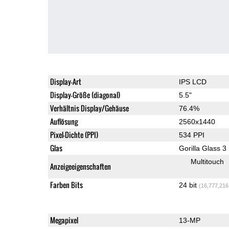
Display-Art
IPS LCD
Display-Größe (diagonal)
5.5"
Verhältnis Display/Gehäuse
76.4%
Auflösung
2560x1440
Pixel-Dichte (PPI)
534 PPI
Glas
Gorilla Glass 3
Multitouch
Anzeigeeigenschaften
Farben Bits
24 bit
(16,777,216
Megapixel
13-MP