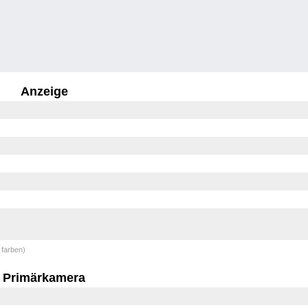
Anzeige
 farben)
Primärkamera