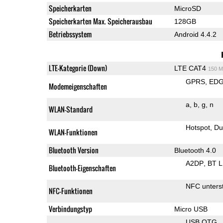
Speicherkarten
MicroSD
Speicherkarten Max. Speicherausbau
128GB
Betriebssystem
Android 4.4.2
LTE-Kategorie (Down)
LTE CAT4
150 M
GPRS
ED
Modemeigenschaften
a
b
g
n
WLAN-Standard
Hotspot
Du
WLAN-Funktionen
Bluetooth Version
Bluetooth 4.0
A2DP
BT 
Bluetooth-Eigenschaften
NFC unterst
NFC-Funktionen
Verbindungstyp
Micro USB
USB OTG