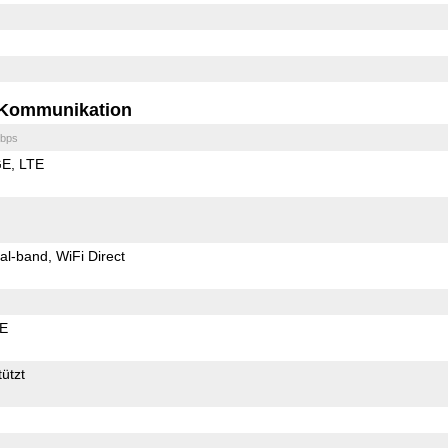
Kommunikation
bps
GE
LTE
al-band
WiFi Direct
LE
ützt