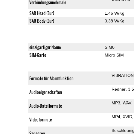
Verbindungsmerkmale
SAR Head (Eur)
1.46 W/Kg
SAR Body (Eur)
0.38 W/Kg
einzigartiger Name
SIM0
SIM-Karte
Micro SIM
VIBRATION
Formate für Alarmfunktion
Redner
3,
Audioeigenschaften
MP3
WAV
Audio-Dateiformate
MP4
XVID
Videoformate
Beschleuni
Sensoren