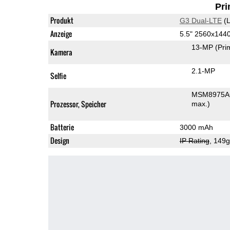
Pri
Produkt
G3 Dual-LTE
(L
Anzeige
5.5" 2560x144
13-MP
(Pri
Kamera
2.1-MP
Selfie
MSM8975AC
Prozessor, Speicher
max.)
Batterie
3000 mAh
Design
IP Rating
, 149