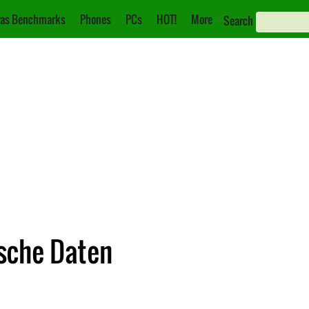
as Benchmarks
Phones
PCs
HOT!
More
Search
ische Daten