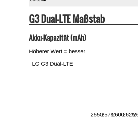
G3 Dual-LTE Maßstab
Akku-Kapazität (mAh)
Höherer Wert = besser
LG G3 Dual-LTE
2550
2575
2600
2625
2