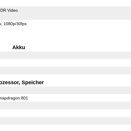
DR Video
s
1080p/30fps
Akku
ozessor, Speicher
apdragon 801