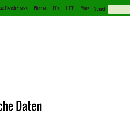
as Benchmarks
Phones
PCs
HOT!
More
Search
che Daten