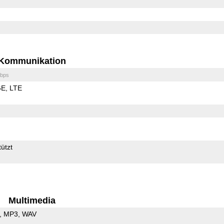
Kommunikation
bps
GE
LTE
ützt
Multimedia
MP3
WAV