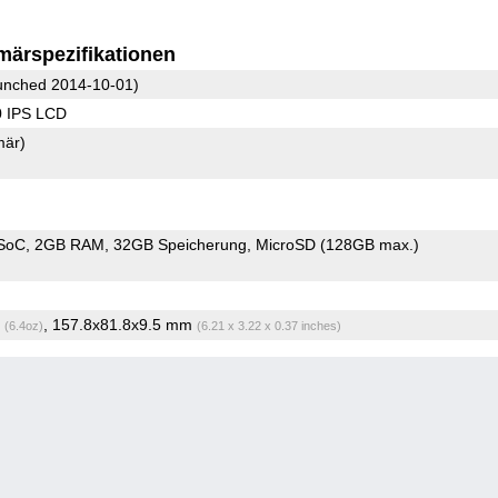
märspezifikationen
nched 2014-10-01)
0 IPS LCD
mär)
 SoC
2GB RAM
32GB Speicherung
MicroSD (128GB max.)
g
, 157.8x81.8x9.5 mm
(6.4oz)
(6.21 x 3.22 x 0.37 inches)