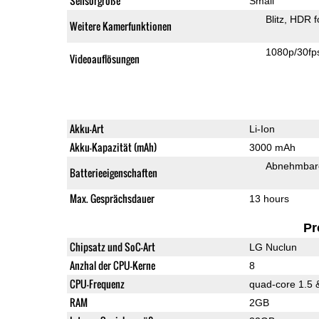
Sensorgröße
Small
Blitz
HDR f
Weitere Kamerfunktionen
1080p/30fp
Videoauflösungen
Akku-Art
Li-Ion
Akku-Kapazität (mAh)
3000 mAh
Abnehmbare
Batterieeigenschaften
Max. Gesprächsdauer
13 hours
Pr
Chipsatz und SoC-Art
LG Nuclun
Anzhal der CPU-Kerne
8
CPU-Frequenz
quad-core 1.5 
RAM
2GB