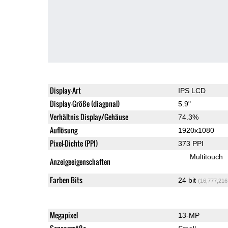
Display-Art
IPS LCD
Display-Größe (diagonal)
5.9"
Verhältnis Display/Gehäuse
74.3%
Auflösung
1920x1080
Pixel-Dichte (PPI)
373 PPI
Multitouch
Anzeigeeigenschaften
Farben Bits
24 bit
(16,777,216
Megapixel
13-MP