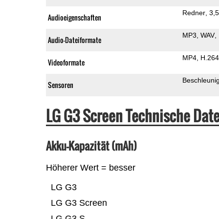
Redner
3,
Audioeigenschaften
MP3
WAV
Audio-Dateiformate
MP4
H.264
Videoformate
Beschleuni
Sensoren
LG G3 Screen Technische Dat
Akku-Kapazität (mAh)
Höherer Wert = besser
LG G3
LG G3 Screen
LG G3 S