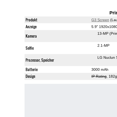
Pri
Produkt
G3 Screen
(Lau
Anzeige
5.9" 1920x108
13-MP
(Pri
Kamera
2.1-MP
Selfie
LG Nuclun
Prozessor, Speicher
Batterie
3000 mAh
Design
IP Rating
, 182