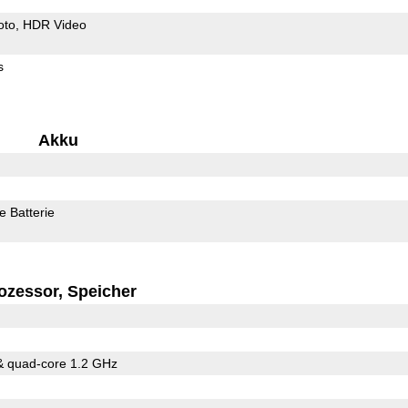
oto
HDR Video
s
Akku
 Batterie
ozessor, Speicher
& quad-core 1.2 GHz