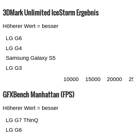
3DMark Unlimited IceStorm Ergebnis
Höherer Wert = besser
LG G6
LG G4
Samsung Galaxy S5
LG G3
10000
15000
20000
25
GFXBench Manhattan (FPS)
Höherer Wert = besser
LG G7 ThinQ
LG G6