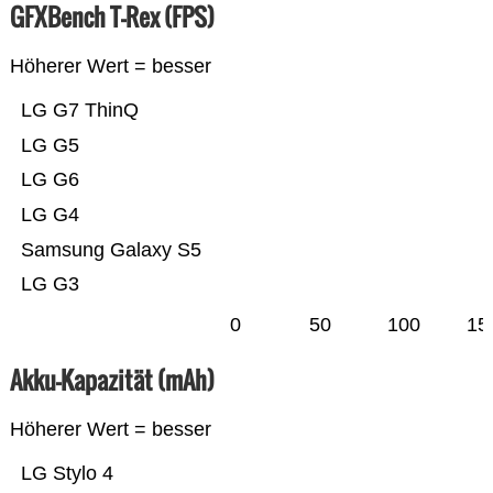
GFXBench T-Rex (FPS)
Höherer Wert = besser
LG G7 ThinQ
LG G5
LG G6
LG G4
Samsung Galaxy S5
LG G3
0
50
100
15
Akku-Kapazität (mAh)
Höherer Wert = besser
LG Stylo 4