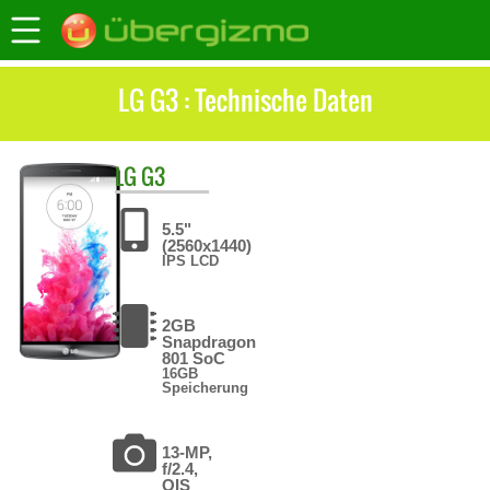
LG G3 : Technische Daten
LG
G3
5.5"
(2560x1440)
IPS LCD
2GB
Snapdragon
801 SoC
16GB
Speicherung
13-MP,
f/2.4,
OIS