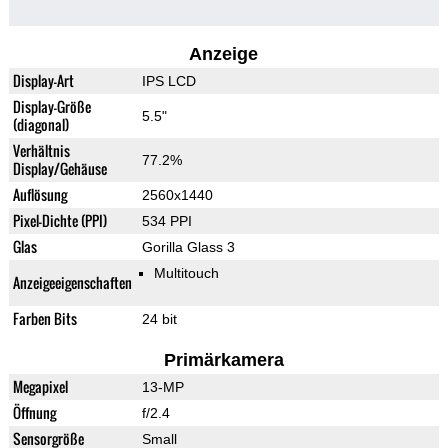
Anzeige
Display-Art
IPS LCD
Display-Größe
5.5"
(diagonal)
Verhältnis
77.2%
Display/Gehäuse
Auflösung
2560x1440
Pixel-Dichte (PPI)
534 PPI
Glas
Gorilla Glass 3
Multitouch
Anzeigeeigenschaften
Farben Bits
24 bit
Primärkamera
Megapixel
13-MP
Öffnung
f/2.4
Sensorgröße
Small