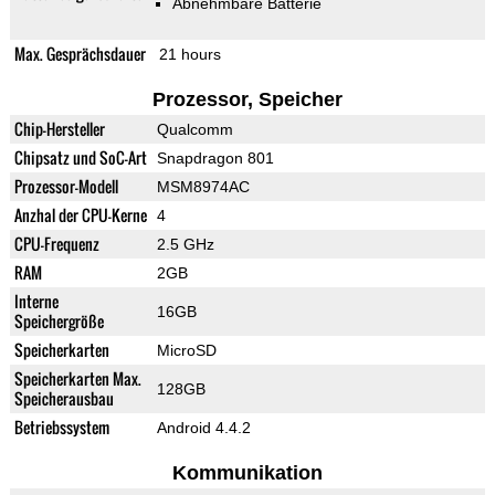
Abnehmbare Batterie
Max. Gesprächsdauer
21 hours
Prozessor, Speicher
Chip-Hersteller
Qualcomm
Chipsatz und SoC-Art
Snapdragon 801
Prozessor-Modell
MSM8974AC
Anzhal der CPU-Kerne
4
CPU-Frequenz
2.5 GHz
RAM
2GB
Interne
16GB
Speichergröße
Speicherkarten
MicroSD
Speicherkarten Max.
128GB
Speicherausbau
Betriebssystem
Android 4.4.2
Kommunikation