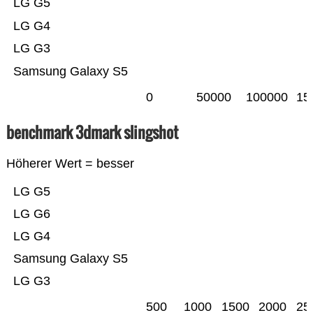
LG G5
LG G4
LG G3
Samsung Galaxy S5
0
50000
100000
15
benchmark 3dmark slingshot
Höherer Wert = besser
LG G5
LG G6
LG G4
Samsung Galaxy S5
LG G3
500
1000
1500
2000
25