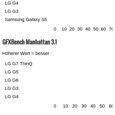
LG G4
LG G3
Samsung Galaxy S5
0
10
20
30
40
50
60
70
GFXBench Manhattan 3.1
Höherer Wert = besser
LG G7 ThinQ
LG G5
LG G6
LG G3
LG G4
0
10
20
30
40
50
60