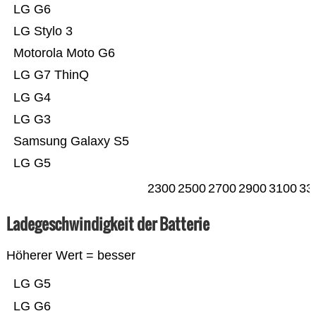
LG G6
LG Stylo 3
Motorola Moto G6
LG G7 ThinQ
LG G4
LG G3
Samsung Galaxy S5
LG G5
2300
2500
2700
2900
3100
33
Ladegeschwindigkeit der Batterie
Höherer Wert = besser
LG G5
LG G6