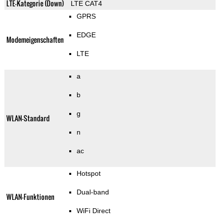
LTE-Kategorie (Down)
LTE CAT4
GPRS
EDGE
Modemeigenschaften
LTE
a
b
g
WLAN-Standard
n
ac
Hotspot
Dual-band
WLAN-Funktionen
WiFi Direct