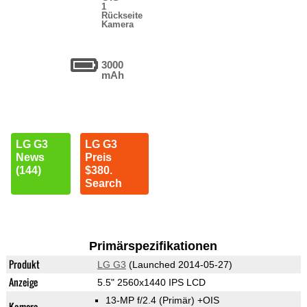
1
Rückseite
Kamera
3000
mAh
LG G3
LG G3
News
Preis
(144)
$380.
Search
Primärspezifikationen
Produkt
LG G3
(Launched 2014-05-27)
Anzeige
5.5" 2560x1440 IPS LCD
13-MP f/2.4
(Primär)
+OIS
Kamera