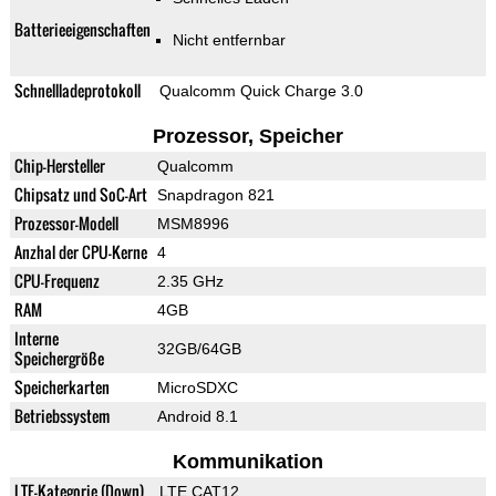
Batterieeigenschaften
Nicht entfernbar
Schnellladeprotokoll
Qualcomm Quick Charge 3.0
Prozessor, Speicher
Chip-Hersteller
Qualcomm
Chipsatz und SoC-Art
Snapdragon 821
Prozessor-Modell
MSM8996
Anzhal der CPU-Kerne
4
CPU-Frequenz
2.35 GHz
RAM
4GB
Interne
32GB/64GB
Speichergröße
Speicherkarten
MicroSDXC
Betriebssystem
Android 8.1
Kommunikation
LTE-Kategorie (Down)
LTE CAT12