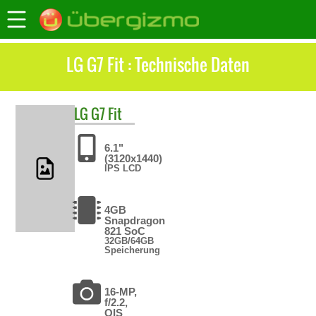
LG G7 Fit : Technische Daten
LG
G7 Fit
6.1"
(3120x1440)
IPS LCD
4GB
Snapdragon
821 SoC
32GB/64GB
Speicherung
16-MP,
f/2.2,
OIS