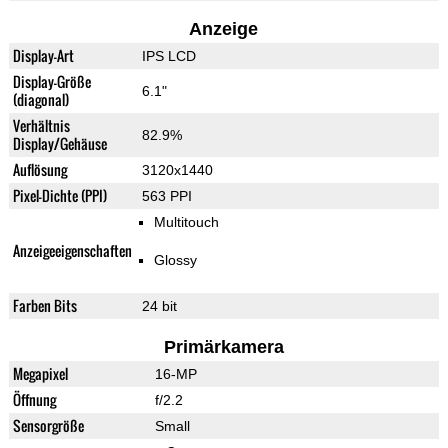
Anzeige
Display-Art
IPS LCD
Display-Größe
6.1"
(diagonal)
Verhältnis
82.9%
Display/Gehäuse
Auflösung
3120x1440
Pixel-Dichte (PPI)
563 PPI
Multitouch
Anzeigeeigenschaften
Glossy
Farben Bits
24 bit
Primärkamera
Megapixel
16-MP
Öffnung
f/2.2
Sensorgröße
Small