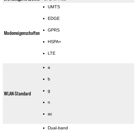
UMTS
EDGE
GPRS
Modemeigenschaften
HSPA+
LTE
a
b
g
WLAN-Standard
n
ac
Dual-band