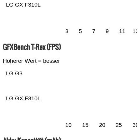
LG GX F310L
3
5
7
9
11
13
GFXBench T-Rex (FPS)
Höherer Wert = besser
LG G3
LG GX F310L
10
15
20
25
30