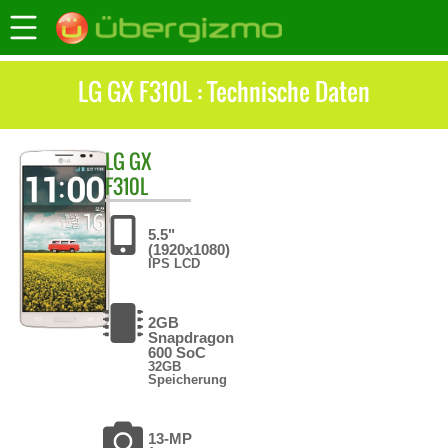
LG GX F310L : Technische Daten
LG
GX
F310L
5.5"
(1920x1080)
IPS LCD
2GB
Snapdragon
600 SoC
32GB
Speicherung
13-MP