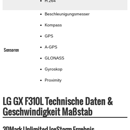
H.264
Beschleunigungsmesser
Kompass
GPS
A-GPS
Sensoren
GLONASS
Gyroskop
Proximity
LG GX F310L Technische Daten &
Geschwindigkeit Maßstab
3DMark Unlimited IceStorm Ergebnis