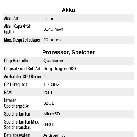
Akku
Akku-Art
Li-Ion
Akku-Kapazität
3140 mAh
(mAh)
Max. Gesprächsdauer
20 hours
Prozessor, Speicher
Chip-Hersteller
Qualcomm
Chipsatz und SoC-Art
Snapdragon 600
Anzhal der CPU-Kerne
4
CPU-Frequenz
1.7 GHz
RAM
2GB
Interne
32GB
Speichergröße
Speicherkarten
MicroSD
Speicherkarten Max.
64GB
Speicherausbau
Betriebssystem
Android 4.3