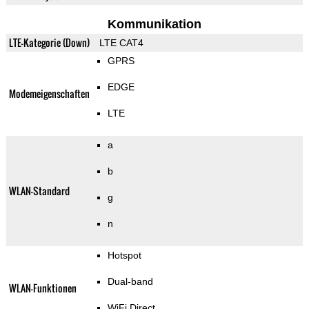
Kommunikation
LTE-Kategorie (Down)
LTE CAT4
GPRS
EDGE
Modemeigenschaften
LTE
a
b
WLAN-Standard
g
n
Hotspot
Dual-band
WLAN-Funktionen
WiFi Direct