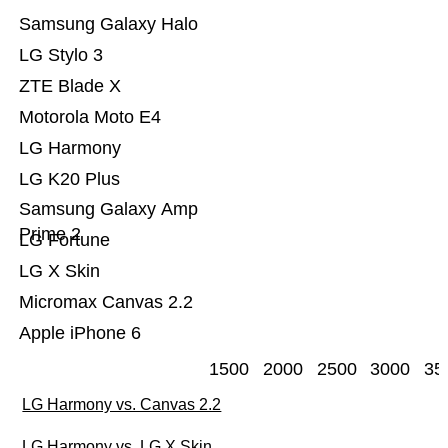
Samsung Galaxy Halo
LG Stylo 3
ZTE Blade X
Motorola Moto E4
LG Harmony
LG K20 Plus
Samsung Galaxy Amp
Prime 2
LG Fortune
LG X Skin
Micromax Canvas 2.2
Apple iPhone 6
1500
2000
2500
3000
35
LG Harmony vs. Canvas 2.2
LG Harmony vs. LG X Skin