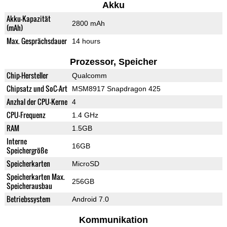
Akku
Akku-Kapazität
2800 mAh
(mAh)
Max. Gesprächsdauer
14 hours
Prozessor, Speicher
Chip-Hersteller
Qualcomm
Chipsatz und SoC-Art
MSM8917 Snapdragon 425
Anzhal der CPU-Kerne
4
CPU-Frequenz
1.4 GHz
RAM
1.5GB
Interne
16GB
Speichergröße
Speicherkarten
MicroSD
Speicherkarten Max.
256GB
Speicherausbau
Betriebssystem
Android 7.0
Kommunikation