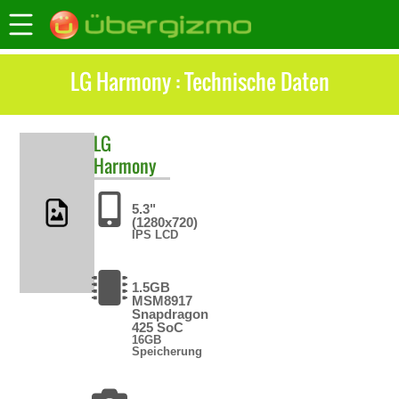
LG Harmony : Technische Daten
LG
Harmony
5.3"
(1280x720)
IPS LCD
1.5GB
MSM8917
Snapdragon
425 SoC
16GB
Speicherung