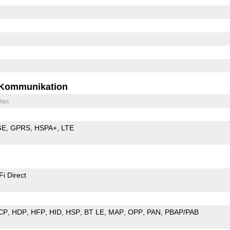
Kommunikation
bps
GE
GPRS
HSPA+
LTE
Fi Direct
CP
HDP
HFP
HID
HSP
BT LE
MAP
OPP
PAN
PBAP/PAB