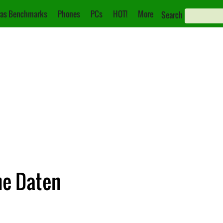
as Benchmarks
Phones
PCs
HOT!
More
Search
he Daten