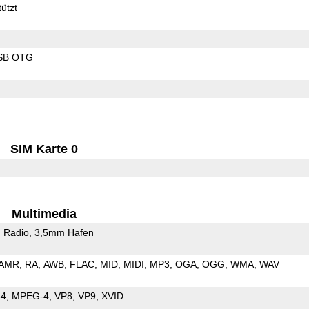
ützt
SB OTG
SIM Karte 0
Multimedia
 Radio
3,5mm Hafen
AMR
RA
AWB
FLAC
MID
MIDI
MP3
OGA
OGG
WMA
WAV
64
MPEG-4
VP8
VP9
XVID