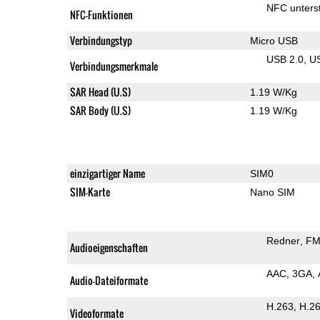
NFC unterst
NFC-Funktionen
Verbindungstyp
Micro USB
USB 2.0
U
Verbindungsmerkmale
SAR Head (U.S)
1.19 W/Kg
SAR Body (U.S)
1.19 W/Kg
einzigartiger Name
SIM0
SIM-Karte
Nano SIM
Redner
FM
Audioeigenschaften
AAC
3GA
Audio-Dateiformate
H.263
H.2
Videoformate