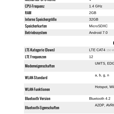
CPU-Frequenz
1.4 GHz
RAM
2GB
Interne Speichergröße
32GB
Speicherkarten
MicroSDXC
Betriebssystem
Android 7.0
LTE-Kategorie (Down)
LTE CAT4
150 M
LTE Frequenzen
12
UMTS
ED
Modemeigenschaften
a
b
g
n
WLAN-Standard
Hotspot
Wi
WLAN-Funktionen
Bluetooth Version
Bluetooth 4.2
A2DP
AVR
Bluetooth-Eigenschaften