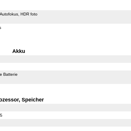
Autofokus
HDR foto
s
Akku
 Batterie
ozessor, Speicher
25