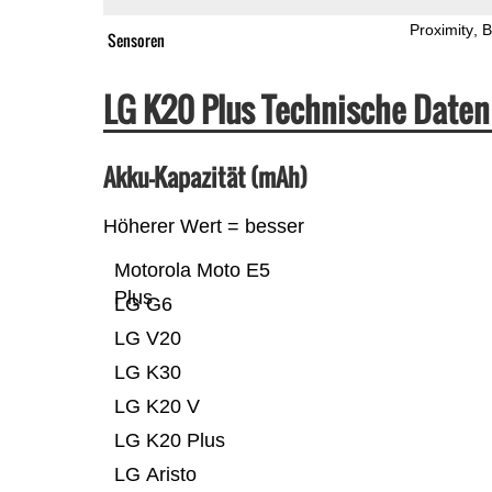
Proximity
B
Sensoren
LG K20 Plus Technische Date
Akku-Kapazität (mAh)
Höherer Wert = besser
Motorola Moto E5
Plus
LG G6
LG V20
LG K30
LG K20 V
LG K20 Plus
LG Aristo