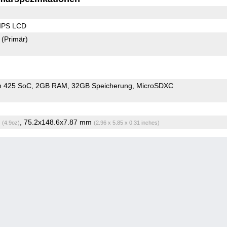
 IPS LCD
2
(Primär)
n 425 SoC
2GB RAM
32GB Speicherung
MicroSDXC
g
, 75.2x148.6x7.87 mm
(4.9oz)
(2.96 x 5.85 x 0.31 inches)