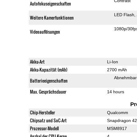
Contrast
Autofokuseigenschaften
LED Flash
Weitere Kamerfunktionen
1080p/30fp
Videoauflösungen
Akku-Art
Li-Ion
Akku-Kapazität (mAh)
2700 mAh
Abnehmbare
Batterieeigenschaften
Max. Gesprächsdauer
14 hours
Pr
Chip-Hersteller
Qualcomm
Chipsatz und SoC-Art
Snapdragon 4
Prozessor-Modell
MSM8917
Anzhal der CPU-Kerne
4