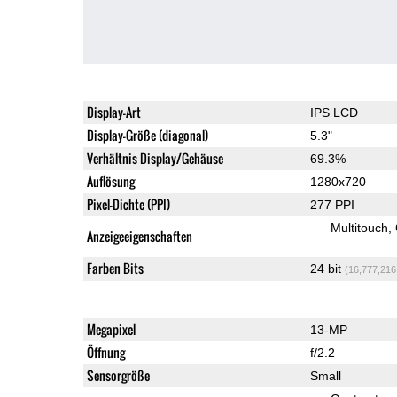
Display-Art
IPS LCD
Display-Größe (diagonal)
5.3"
Verhältnis Display/Gehäuse
69.3%
Auflösung
1280x720
Pixel-Dichte (PPI)
277 PPI
Multitouch
Anzeigeeigenschaften
Farben Bits
24 bit
(16,777,216
Megapixel
13-MP
Öffnung
f/2.2
Sensorgröße
Small