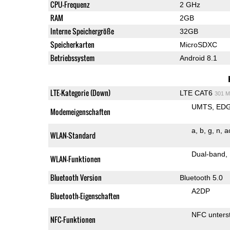
CPU-Frequenz
2 GHz
RAM
2GB
Interne Speichergröße
32GB
Speicherkarten
MicroSDXC
Betriebssystem
Android 8.1
LTE-Kategorie (Down)
LTE CAT6
301 M
UMTS
ED
Modemeigenschaften
a
b
g
n
a
WLAN-Standard
Dual-band
WLAN-Funktionen
Bluetooth Version
Bluetooth 5.0
A2DP
Bluetooth-Eigenschaften
NFC unterst
NFC-Funktionen