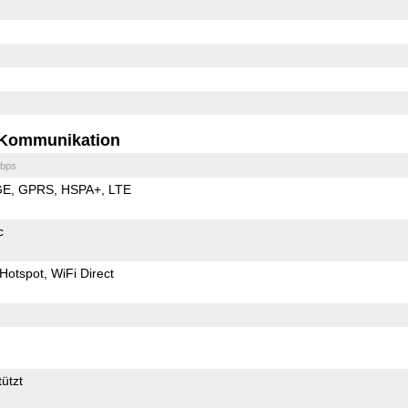
Kommunikation
bps
GE
GPRS
HSPA+
LTE
c
Hotspot
WiFi Direct
ützt