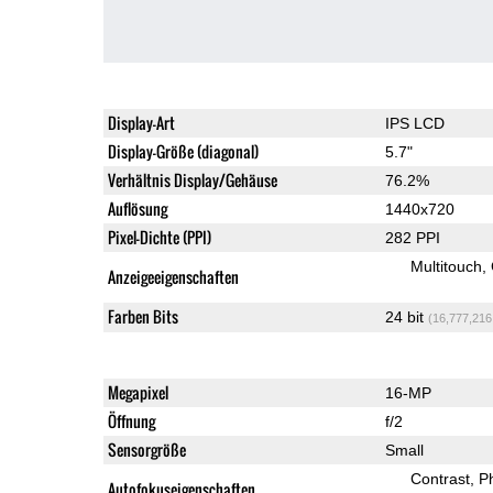
Display-Art
IPS LCD
Display-Größe (diagonal)
5.7"
Verhältnis Display/Gehäuse
76.2%
Auflösung
1440x720
Pixel-Dichte (PPI)
282 PPI
Multitouch
Anzeigeeigenschaften
Farben Bits
24 bit
(16,777,216
Megapixel
16-MP
Öffnung
f/2
Sensorgröße
Small
Contrast
P
Autofokuseigenschaften