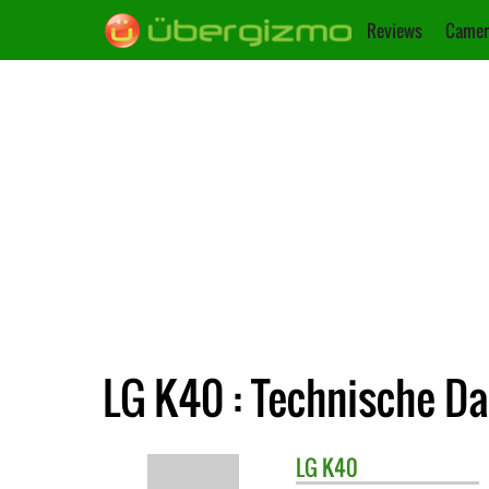
Reviews
Camer
LG K40 : Technische D
LG
K40