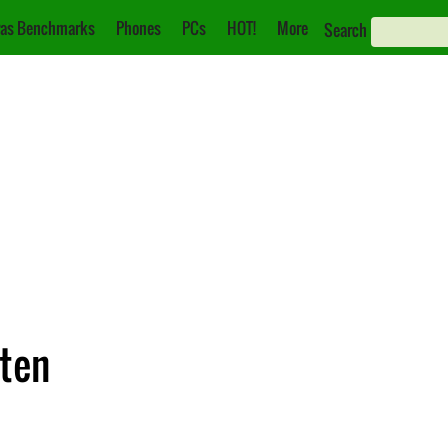
as Benchmarks
Phones
PCs
HOT!
More
Search
aten