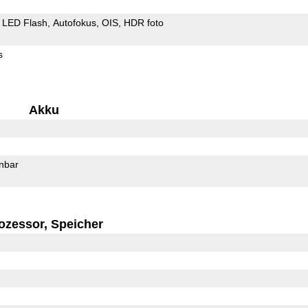
LED Flash
Autofokus
OIS
HDR foto
s
Akku
rnbar
ozessor, Speicher