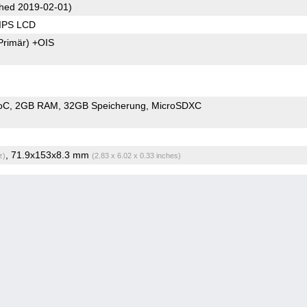
hed 2019-02-01)
 IPS LCD
Primär)
+OIS
oC
2GB RAM
32GB Speicherung
MicroSDXC
, 71.9x153x8.3 mm
z)
(2.83 x 6.02 x 0.33 inches)