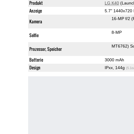
Produkt
LG K40
(Launc
Anzeige
5.7" 1440x720
16-MP f/2
(
Kamera
8-MP
Selfie
MT6762) S
Prozessor, Speicher
Batterie
3000 mAh
Design
IPxx, 144g
(5.1o