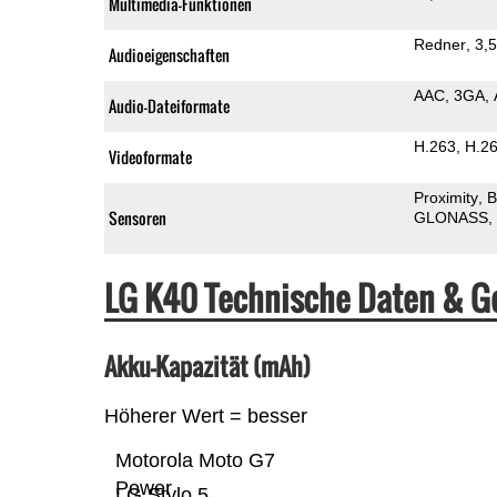
Multimedia-Funktionen
Redner
3,
Audioeigenschaften
AAC
3GA
Audio-Dateiformate
H.263
H.2
Videoformate
Proximity
B
Sensoren
GLONASS
LG K40 Technische Daten & G
Akku-Kapazität (mAh)
Höherer Wert = besser
Motorola Moto G7
Power
LG Stylo 5