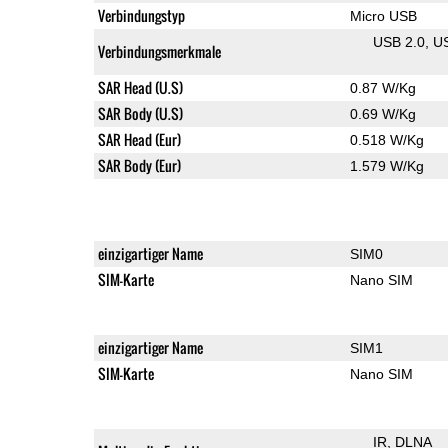
Verbindungstyp
Micro USB
USB 2.0
U
Verbindungsmerkmale
SAR Head (U.S)
0.87 W/Kg
SAR Body (U.S)
0.69 W/Kg
SAR Head (Eur)
0.518 W/Kg
SAR Body (Eur)
1.579 W/Kg
einzigartiger Name
SIM0
SIM-Karte
Nano SIM
einzigartiger Name
SIM1
SIM-Karte
Nano SIM
IR
DLNA