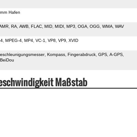
5mm Hafen
AMR
RA
AWB
FLAC
MID
MIDI
MP3
OGA
OGG
WMA
WAV
64
MPEG-4
MP4
VC-1
VP8
VP9
XVID
eschleunigungsmesser
Kompass
Fingerabdruck
GPS
A-GPS
BeiDou
eschwindigkeit Maßstab