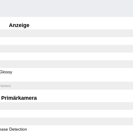
Anzeige
Glossy
 farben)
Primärkamera
hase Detection