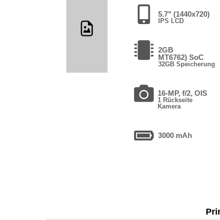
5.7" (1440x720)
IPS LCD
2GB
MT6762) SoC
32GB Speicherung
16-MP, f/2, OIS
1 Rückseite
Kamera
3000 mAh
Pri