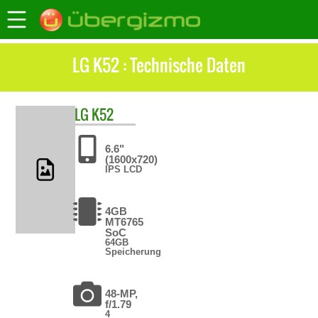
LG K52 : Technische Daten
LG
K52
6.6"
(1600x720)
IPS LCD
4GB
MT6765
SoC
64GB
Speicherung
48-MP,
f/1.79
4