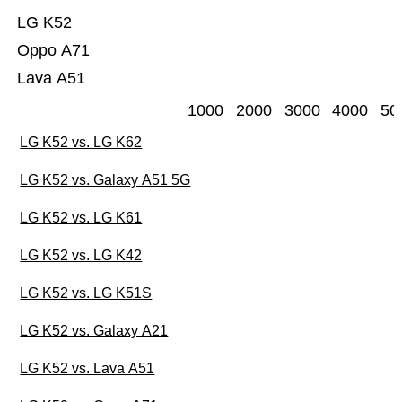
LG K52
Oppo A71
Lava A51
1000
2000
3000
4000
50
LG K52 vs. LG K62
LG K52 vs. Galaxy A51 5G
LG K52 vs. LG K61
LG K52 vs. LG K42
LG K52 vs. LG K51S
LG K52 vs. Galaxy A21
LG K52 vs. Lava A51