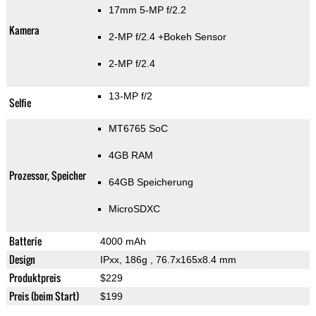
17mm 5-MP f/2.2
Kamera
2-MP f/2.4
+Bokeh Sensor
2-MP f/2.4
13-MP f/2
Selfie
MT6765 SoC
4GB RAM
Prozessor, Speicher
64GB Speicherung
MicroSDXC
Batterie
4000 mAh
Design
IPxx, 186g
, 76.7x165x8.4 mm
Produktpreis
$229
Preis (beim Start)
$199