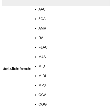
AAC
3GA
AMR
RA
FLAC
M4A
MID
Audio-Dateiformate
MIDI
MP3
OGA
OGG