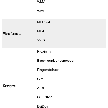
WMA
WAV
MPEG-4
MP4
Videoformate
XVID
Proximity
Beschleunigungsmesser
Fingerabdruck
GPS
Sensoren
A-GPS
GLONASS
BeiDou