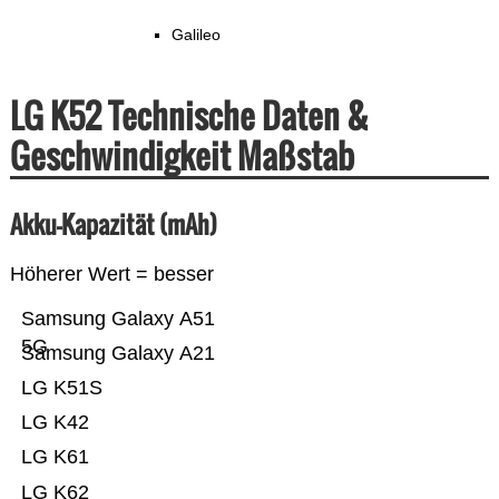
Galileo
LG K52 Technische Daten &
Geschwindigkeit Maßstab
Akku-Kapazität (mAh)
Höherer Wert = besser
Samsung Galaxy A51
5G
Samsung Galaxy A21
LG K51S
LG K42
LG K61
LG K62