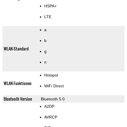
HSPA+
LTE
a
b
WLAN-Standard
g
n
Hotspot
WLAN-Funktionen
WiFi Direct
Bluetooth Version
Bluetooth 5.0
A2DP
AVRCP