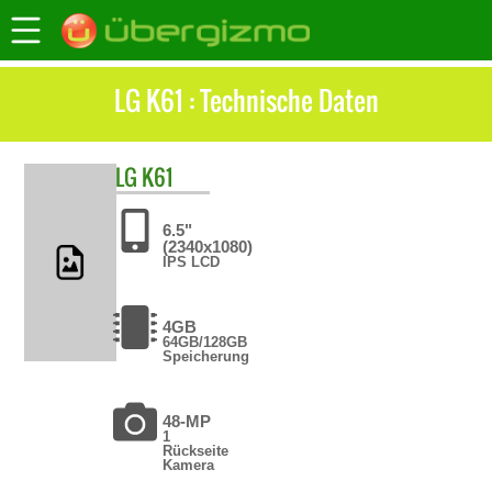
LG K61 : Technische Daten
LG
K61
6.5"
(2340x1080)
IPS LCD
4GB
64GB/128GB
Speicherung
48-MP
1
Rückseite
Kamera