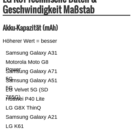
Geschwindigkeit Maßstab
Akku-Kapazität (mAh)
Höherer Wert = besser
Samsung Galaxy A31
Motorola Moto G8
Power
Samsung Galaxy A71
5G
Samsung Galaxy A51
5G
LG Velvet 5G (SD
765G)
Huawei P40 Lite
LG G8X ThinQ
Samsung Galaxy A21
LG K61