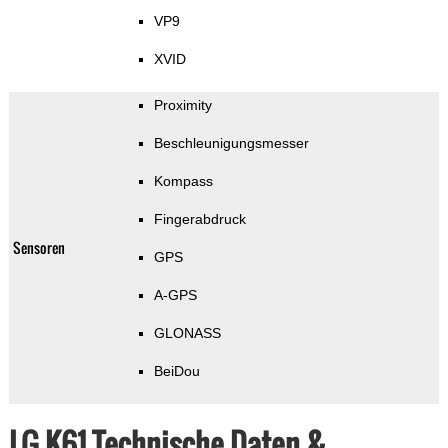
VP9
XVID
Proximity
Beschleunigungsmesser
Kompass
Fingerabdruck
Sensoren
GPS
A-GPS
GLONASS
BeiDou
LG K61 Technische Daten &