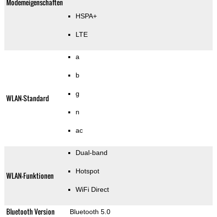
Modemeigenschaften
HSPA+
LTE
a
b
g
WLAN-Standard
n
ac
Dual-band
Hotspot
WLAN-Funktionen
WiFi Direct
Bluetooth Version
Bluetooth 5.0