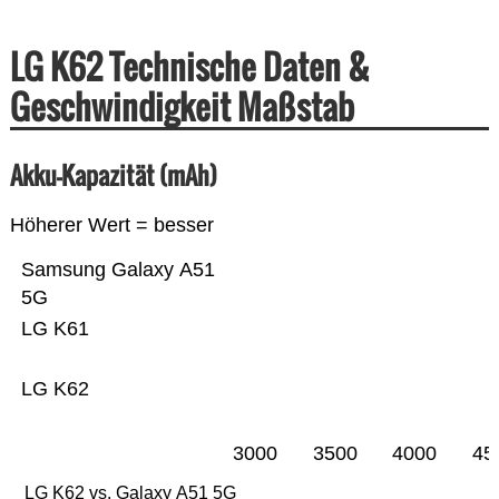
LG K62 Technische Daten &
Geschwindigkeit Maßstab
Akku-Kapazität (mAh)
Höherer Wert = besser
Samsung Galaxy A51
5G
LG K61
LG K62
3000
3500
4000
45
LG K62 vs. Galaxy A51 5G