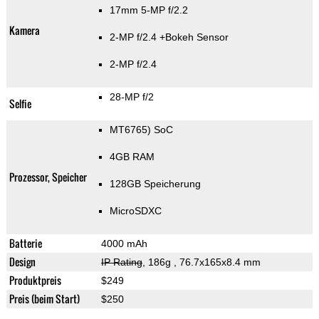
17mm 5-MP f/2.2
Kamera
2-MP f/2.4
+Bokeh Sensor
2-MP f/2.4
28-MP f/2
Selfie
MT6765) SoC
4GB RAM
Prozessor, Speicher
128GB Speicherung
MicroSDXC
Batterie
4000 mAh
Design
IP Rating
, 186g
, 76.7x165x8.4 mm
Produktpreis
$249
Preis (beim Start)
$250