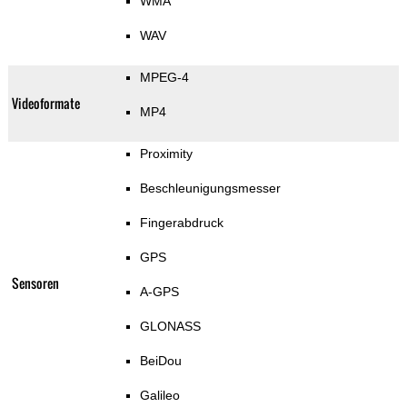
WMA
WAV
MPEG-4
Videoformate
MP4
Proximity
Beschleunigungsmesser
Fingerabdruck
GPS
Sensoren
A-GPS
GLONASS
BeiDou
Galileo