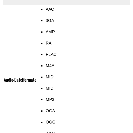
AAC
3GA
AMR
RA
FLAC
M4A
MID
Audio-Dateiformate
MIDI
MP3
OGA
OGG