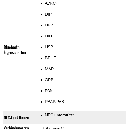
AVRCP
DIP
HFP
HID
Bluetooth-
HSP
Eigenschaften
BT LE
MAP
OPP
PAN
PBAP/PAB
NFC unterstützt
NFC-Funktionen
Verbindungstyp
USB Type C