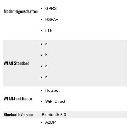
GPRS
Modemeigenschaften
HSPA+
LTE
a
b
WLAN-Standard
g
n
Hotspot
WLAN-Funktionen
WiFi Direct
Bluetooth Version
Bluetooth 5.0
A2DP