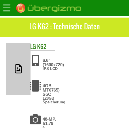
LG K62 : Technische Daten
LG
K62
6.6"
(1600x720)
IPS LCD
4GB
MT6765)
SoC
128GB
Speicherung
48-MP,
f/1.79
4