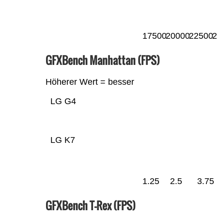
17500
20000
22500
2
GFXBench Manhattan (FPS)
Höherer Wert = besser
LG G4
LG K7
1.25
2.5
3.75
GFXBench T-Rex (FPS)