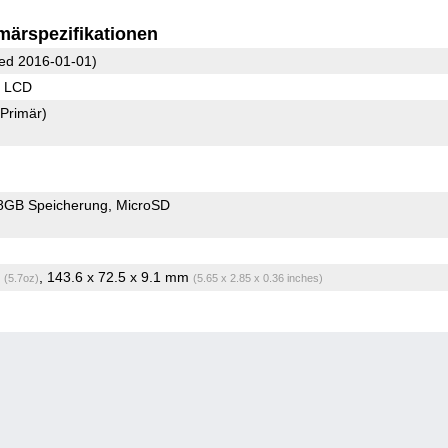
märspezifikationen
ed 2016-01-01)
S LCD
(Primär)
8GB Speicherung
MicroSD
g
, 143.6 x 72.5 x 9.1 mm
(5.7oz)
(5.65 x 2.85 x 0.36 inches)