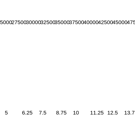
5000
27500
30000
32500
35000
37500
40000
42500
45000
47
5
6.25
7.5
8.75
10
11.25
12.5
13.7