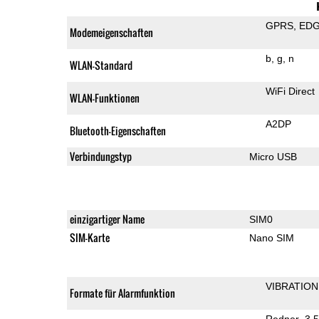
GPRS
ED
Modemeigenschaften
b
g
n
WLAN-Standard
WiFi Direct
WLAN-Funktionen
A2DP
Bluetooth-Eigenschaften
Verbindungstyp
Micro USB
einzigartiger Name
SIM0
SIM-Karte
Nano SIM
VIBRATION
Formate für Alarmfunktion
Redner
3,