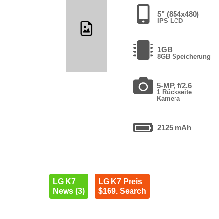
5" (854x480)
IPS LCD
1GB
8GB Speicherung
5-MP, f/2.6
1 Rückseite
Kamera
2125 mAh
LG K7
LG K7 Preis
News (3)
$169. Search