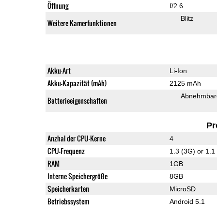
Öffnung
f/2.6
Blitz
Weitere Kamerfunktionen
Akku-Art
Li-Ion
Akku-Kapazität (mAh)
2125 mAh
Abnehmbare
Batterieeigenschaften
Pr
Anzhal der CPU-Kerne
4
CPU-Frequenz
1.3 (3G) or 1.
RAM
1GB
Interne Speichergröße
8GB
Speicherkarten
MicroSD
Betriebssystem
Android 5.1