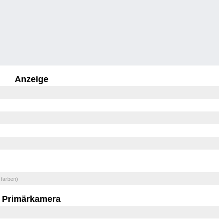
Anzeige
 farben)
Primärkamera