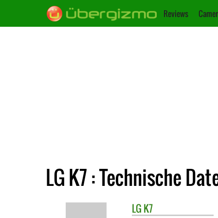
Reviews
Camer
LG K7 : Technische Dat
LG
K7