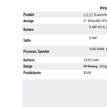
Pri
Produkt
LG K7
(Launch
Anzeige
5" 854x480 IP
5-MP f/2.6
Kamera
5-MP
Selfie
1GB RAM
Prozessor, Speicher
Batterie
2125 mAh
Design
IP Rating
, 161
Produktpreis
$169