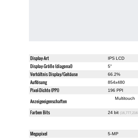
Display-Art
IPS LCD
Display-Größe (diagonal)
5"
Verhältnis Display/Gehäuse
66.2%
Auflösung
854x480
Pixel-Dichte (PPI)
196 PPI
Multitouch
Anzeigeeigenschaften
Farben Bits
24 bit
(16,777,216
Megapixel
5-MP