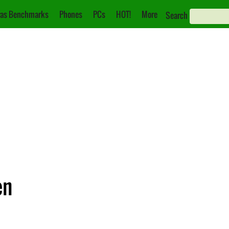
as Benchmarks
Phones
PCs
HOT!
More
Search
en