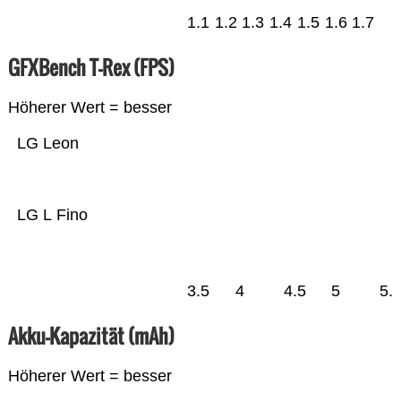
1.1
1.2
1.3
1.4
1.5
1.6
1.7
GFXBench T-Rex (FPS)
Höherer Wert = besser
LG Leon
LG L Fino
3.5
4
4.5
5
5.
Akku-Kapazität (mAh)
Höherer Wert = besser