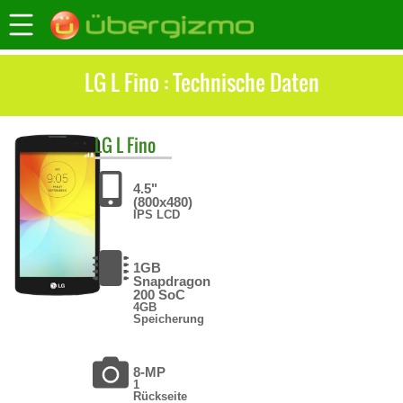
LG L Fino : Technische Daten
LG
L Fino
4.5"
(800x480)
IPS LCD
1GB
Snapdragon
200 SoC
4GB
Speicherung
8-MP
1
Rückseite