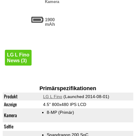
Kamera
1900
mAh
LG L Fino
News (3)
Primärspezifikationen
Produkt
LG L Fino
(Launched 2014-08-01)
Anzeige
4.5" 800x480 IPS LCD
8-MP
(Primär)
Kamera
Selfie
Snapdragon 200 SoC