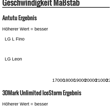
Geschwindigkeit Maßstab
Antutu Ergebnis
Höherer Wert = besser
LG L Fino
LG Leon
17000
18000
19000
20000
21000
22
3DMark Unlimited IceStorm Ergebnis
Höherer Wert = besser