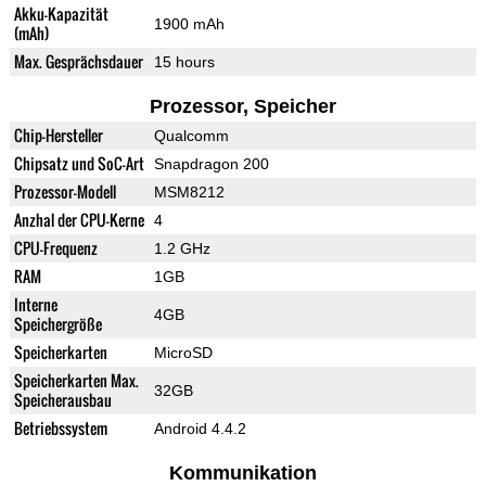
Akku-Kapazität
1900 mAh
(mAh)
Max. Gesprächsdauer
15 hours
Prozessor, Speicher
Chip-Hersteller
Qualcomm
Chipsatz und SoC-Art
Snapdragon 200
Prozessor-Modell
MSM8212
Anzhal der CPU-Kerne
4
CPU-Frequenz
1.2 GHz
RAM
1GB
Interne
4GB
Speichergröße
Speicherkarten
MicroSD
Speicherkarten Max.
32GB
Speicherausbau
Betriebssystem
Android 4.4.2
Kommunikation