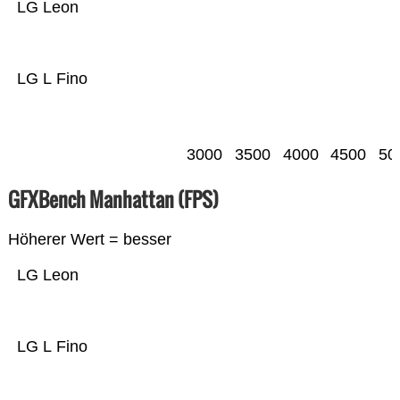
LG Leon
LG L Fino
3000
3500
4000
4500
50
GFXBench Manhattan (FPS)
Höherer Wert = besser
LG Leon
LG L Fino