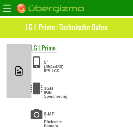
LG L Prime : Technische Daten
LG
L Prime
5"
(854x480)
IPS LCD
1GB
8GB
Speicherung
8-MP
1
Rückseite
Kamera