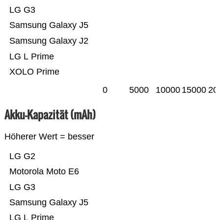
LG G3
Samsung Galaxy J5
Samsung Galaxy J2
LG L Prime
XOLO Prime
0
5000
10000
15000
20
Akku-Kapazität (mAh)
Höherer Wert = besser
LG G2
Motorola Moto E6
LG G3
Samsung Galaxy J5
LG L Prime