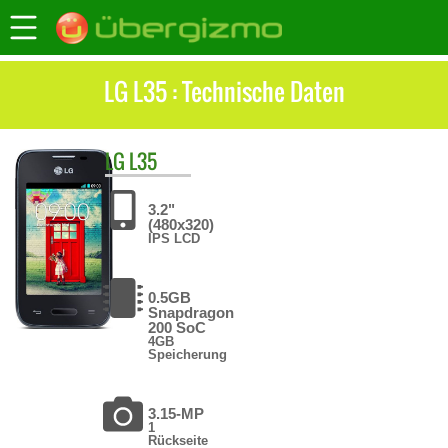
LG L35 : Technische Daten
LG
L35
3.2"
(480x320)
IPS LCD
0.5GB
Snapdragon
200 SoC
4GB
Speicherung
3.15-MP
1
Rückseite