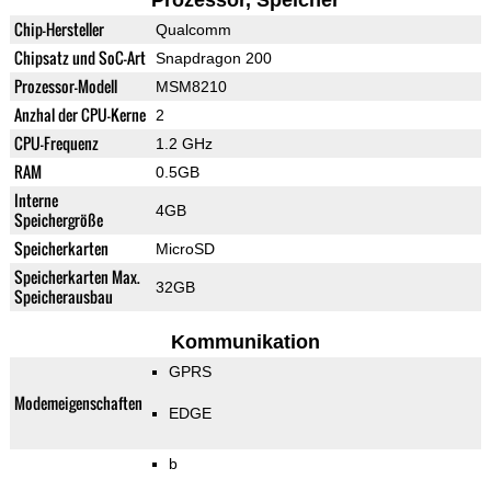
Prozessor, Speicher
Chip-Hersteller
Qualcomm
Chipsatz und SoC-Art
Snapdragon 200
Prozessor-Modell
MSM8210
Anzhal der CPU-Kerne
2
CPU-Frequenz
1.2 GHz
RAM
0.5GB
Interne
4GB
Speichergröße
Speicherkarten
MicroSD
Speicherkarten Max.
32GB
Speicherausbau
Kommunikation
GPRS
Modemeigenschaften
EDGE
b