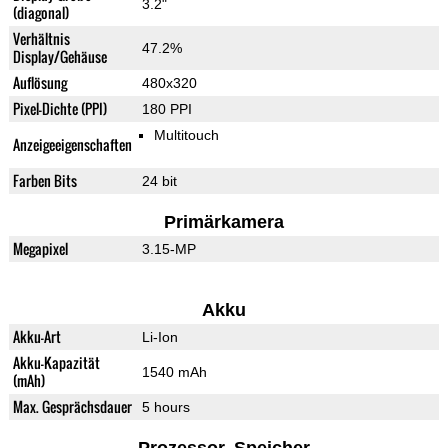
3.2"
(diagonal)
Verhältnis
47.2%
Display/Gehäuse
Auflösung
480x320
Pixel-Dichte (PPI)
180 PPI
Multitouch
Anzeigeeigenschaften
Farben Bits
24 bit
Primärkamera
Megapixel
3.15-MP
Akku
Akku-Art
Li-Ion
Akku-Kapazität
1540 mAh
(mAh)
Max. Gesprächsdauer
5 hours